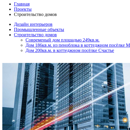
Главная
Проекты
Строительство домов
Дизайн интерьеров
Промышленные объекты
Строительство домов
Современый дом площадью 249кв.м.
Дом 186кв.м. из пеноблока в коттеджном посёлке
Дом 200кв.м. в коттеджном посёлке Счастье