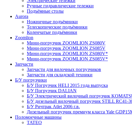
Электрические тележки
Ручные гидравлические тележки
Подъёмные столы
Aurora
Ножничные подъёмники
Телескопические подъёмники
Коленчатые подъёмники
Zoomlion
Мини-погрузчик ZOOMLION ZS080V
Мини-погрузчик ZOOMLION ZS085V
Мини-погрузчик ZOOMLION ZS080V*
Мини-погрузчик ZOOMLION ZS085V*
Запчасти
Запчасти для вилочных погрузчиков
Запчасти для складской техники
Б/У погрузчики
Б/У Погрузчик HELI 2015 года выпуска
Б/У Погрузчик DALIAN
Б/У Электрический вилочный погрузчик KOMATSU 
Б/У дизельный вилочный погрузчик STILL RC41-30 
Б/У Ричтрак Atlet 2006 г.в.
Дизельный погрузчик премиум класса Yale GDP15M
Поломоечные машины
TATEO