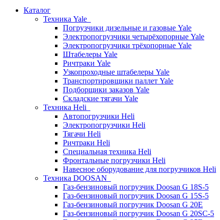
Каталог
Техника Yale
Погрузчики дизельные и газовые Yale
Электропогрузчики четырёхопорные Yale
Электропогрузчики трёхопорные Yale
Штабелеры Yale
Ричтраки Yale
Узкопроходные штабелеры Yale
Транспортировщики паллет Yale
Подборщики заказов Yale
Складские тягачи Yale
Техника Heli
Автопогрузчики Heli
Электропогрузчики Heli
Тягачи Heli
Ричтраки Heli
Специальная техника Heli
Фронтальные погрузчики Heli
Навесное оборудование для погрузчиков Heli
Техника DOOSAN
Газ-бензиновый погрузчик Doosan G 18S-5
Газ-бензиновый погрузчик Doosan G 15S-5
Газ-бензиновый погрузчик Doosan G 20E
Газ-бензиновый погрузчик Doosan G 20SC-5