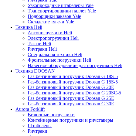
Узкопроходные штабелеры Yale
Транспортировщики паллет Yale
Подборщики заказов Yale
Складские тягачи Yale
Техника Heli
Автопогрузчики Heli
Электропогрузчики Heli
Тягачи Heli
Ричтраки Heli
Специальная техника Heli
Фронтальные погрузчики Heli
Навесное оборудование для погрузчиков Heli
Техника DOOSAN
Газ-бензиновый погрузчик Doosan G 18S-5
Газ-бензиновый погрузчик Doosan G 15S-5
Газ-бензиновый погрузчик Doosan G 20E
Газ-бензиновый погрузчик Doosan G 20SC-5
Газ-бензиновый погрузчик Doosan G 25E
Газ-бензиновый погрузчик Doosan G 30E
Aurora Forklift
Вилочные погрузчики
Контейнерные погрузчики и ричстакеры
Штабелеры
Ричтраки