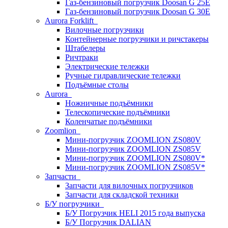
Газ-бензиновый погрузчик Doosan G 25E
Газ-бензиновый погрузчик Doosan G 30E
Aurora Forklift
Вилочные погрузчики
Контейнерные погрузчики и ричстакеры
Штабелеры
Ричтраки
Электрические тележки
Ручные гидравлические тележки
Подъёмные столы
Aurora
Ножничные подъёмники
Телескопические подъёмники
Коленчатые подъёмники
Zoomlion
Мини-погрузчик ZOOMLION ZS080V
Мини-погрузчик ZOOMLION ZS085V
Мини-погрузчик ZOOMLION ZS080V*
Мини-погрузчик ZOOMLION ZS085V*
Запчасти
Запчасти для вилочных погрузчиков
Запчасти для складской техники
Б/У погрузчики
Б/У Погрузчик HELI 2015 года выпуска
Б/У Погрузчик DALIAN