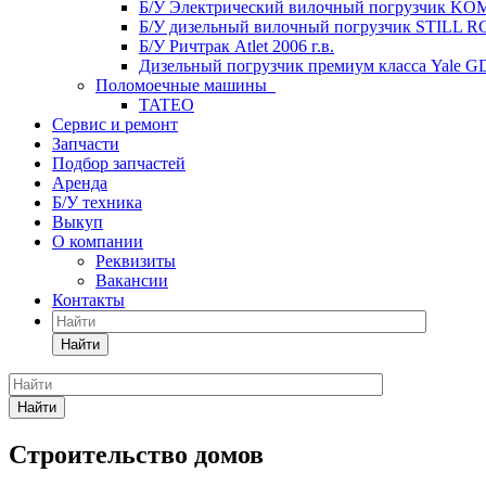
Б/У Электрический вилочный погрузчик KOM
Б/У дизельный вилочный погрузчик STILL RC4
Б/У Ричтрак Atlet 2006 г.в.
Дизельный погрузчик премиум класса Yale G
Поломоечные машины
TATEO
Сервис и ремонт
Запчасти
Подбор запчастей
Аренда
Б/У техника
Выкуп
О компании
Реквизиты
Вакансии
Контакты
Найти
Найти
Строительство домов