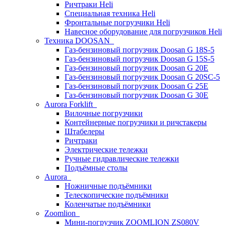
Ричтраки Heli
Специальная техника Heli
Фронтальные погрузчики Heli
Навесное оборудование для погрузчиков Heli
Техника DOOSAN
Газ-бензиновый погрузчик Doosan G 18S-5
Газ-бензиновый погрузчик Doosan G 15S-5
Газ-бензиновый погрузчик Doosan G 20E
Газ-бензиновый погрузчик Doosan G 20SC-5
Газ-бензиновый погрузчик Doosan G 25E
Газ-бензиновый погрузчик Doosan G 30E
Aurora Forklift
Вилочные погрузчики
Контейнерные погрузчики и ричстакеры
Штабелеры
Ричтраки
Электрические тележки
Ручные гидравлические тележки
Подъёмные столы
Aurora
Ножничные подъёмники
Телескопические подъёмники
Коленчатые подъёмники
Zoomlion
Мини-погрузчик ZOOMLION ZS080V