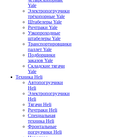
Yale
Электропогрузчики
трёхопорные Yale
Штабелеры Yale
Ричтраки Yale
Узкопроходные
штабелеры Yale
Транспортировщики
паллет Yale
Подборщики
заказов Yale
Складские тягачи
Yale
Техника Heli
Автопогрузчики
Heli
Электропогрузчики
Heli
Тягачи Heli
Ричтраки Heli
Специальная
техника Heli
Фронтальные
погрузчики Heli