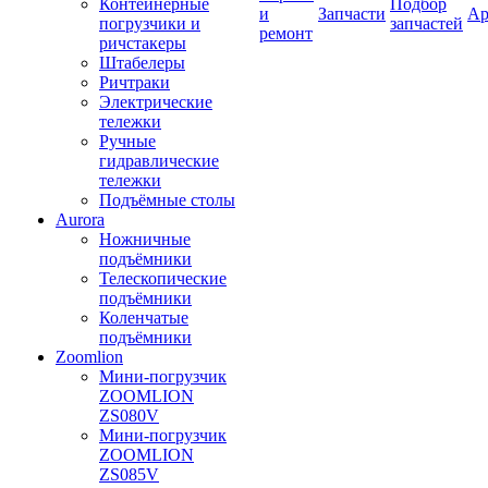
Контейнерные
Подбор
и
Запчасти
Ар
погрузчики и
запчастей
ремонт
ричстакеры
Штабелеры
Ричтраки
Электрические
тележки
Ручные
гидравлические
тележки
Подъёмные столы
Aurora
Ножничные
подъёмники
Телескопические
подъёмники
Коленчатые
подъёмники
Zoomlion
Мини-погрузчик
ZOOMLION
ZS080V
Мини-погрузчик
ZOOMLION
ZS085V