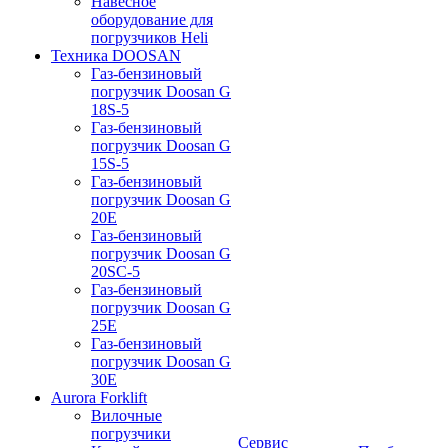
Навесное
оборудование для
погрузчиков Heli
Техника DOOSAN
Газ-бензиновый
погрузчик Doosan G
18S-5
Газ-бензиновый
погрузчик Doosan G
15S-5
Газ-бензиновый
погрузчик Doosan G
20E
Газ-бензиновый
погрузчик Doosan G
20SC-5
Газ-бензиновый
погрузчик Doosan G
25E
Газ-бензиновый
погрузчик Doosan G
30E
Aurora Forklift
Вилочные
погрузчики
Сервис