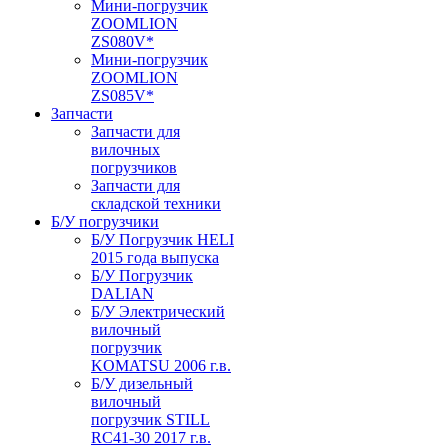
Мини-погрузчик
ZOOMLION
ZS080V*
Мини-погрузчик
ZOOMLION
ZS085V*
Запчасти
Запчасти для
вилочных
погрузчиков
Запчасти для
складской техники
Б/У погрузчики
Б/У Погрузчик HELI
2015 года выпуска
Б/У Погрузчик
DALIAN
Б/У Электрический
вилочный
погрузчик
KOMATSU 2006 г.в.
Б/У дизельный
вилочный
погрузчик STILL
RC41-30 2017 г.в.