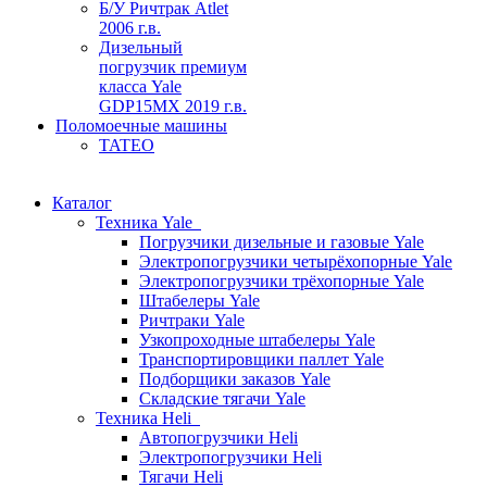
Б/У Ричтрак Atlet
2006 г.в.
Дизельный
погрузчик премиум
класса Yale
GDP15MX 2019 г.в.
Поломоечные машины
TATEO
Каталог
Техника Yale
Погрузчики дизельные и газовые Yale
Электропогрузчики четырёхопорные Yale
Электропогрузчики трёхопорные Yale
Штабелеры Yale
Ричтраки Yale
Узкопроходные штабелеры Yale
Транспортировщики паллет Yale
Подборщики заказов Yale
Складские тягачи Yale
Техника Heli
Автопогрузчики Heli
Электропогрузчики Heli
Тягачи Heli