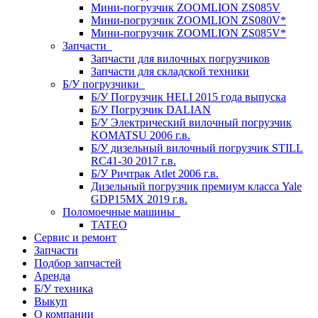
Мини-погрузчик ZOOMLION ZS085V
Мини-погрузчик ZOOMLION ZS080V*
Мини-погрузчик ZOOMLION ZS085V*
Запчасти
Запчасти для вилочных погрузчиков
Запчасти для складской техники
Б/У погрузчики
Б/У Погрузчик HELI 2015 года выпуска
Б/У Погрузчик DALIAN
Б/У Электрический вилочный погрузчик
KOMATSU 2006 г.в.
Б/У дизельный вилочный погрузчик STILL
RC41-30 2017 г.в.
Б/У Ричтрак Atlet 2006 г.в.
Дизельный погрузчик премиум класса Yale
GDP15MX 2019 г.в.
Поломоечные машины
TATEO
Сервис и ремонт
Запчасти
Подбор запчастей
Аренда
Б/У техника
Выкуп
О компании