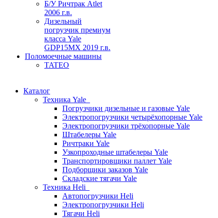
Б/У Ричтрак Atlet
2006 г.в.
Дизельный
погрузчик премиум
класса Yale
GDP15MX 2019 г.в.
Поломоечные машины
TATEO
Каталог
Техника Yale
Погрузчики дизельные и газовые Yale
Электропогрузчики четырёхопорные Yale
Электропогрузчики трёхопорные Yale
Штабелеры Yale
Ричтраки Yale
Узкопроходные штабелеры Yale
Транспортировщики паллет Yale
Подборщики заказов Yale
Складские тягачи Yale
Техника Heli
Автопогрузчики Heli
Электропогрузчики Heli
Тягачи Heli