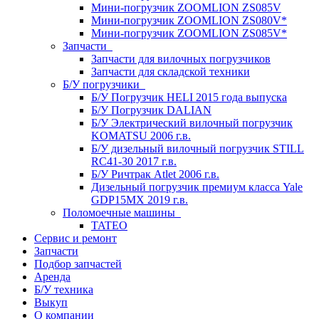
Мини-погрузчик ZOOMLION ZS085V
Мини-погрузчик ZOOMLION ZS080V*
Мини-погрузчик ZOOMLION ZS085V*
Запчасти
Запчасти для вилочных погрузчиков
Запчасти для складской техники
Б/У погрузчики
Б/У Погрузчик HELI 2015 года выпуска
Б/У Погрузчик DALIAN
Б/У Электрический вилочный погрузчик
KOMATSU 2006 г.в.
Б/У дизельный вилочный погрузчик STILL
RC41-30 2017 г.в.
Б/У Ричтрак Atlet 2006 г.в.
Дизельный погрузчик премиум класса Yale
GDP15MX 2019 г.в.
Поломоечные машины
TATEO
Сервис и ремонт
Запчасти
Подбор запчастей
Аренда
Б/У техника
Выкуп
О компании