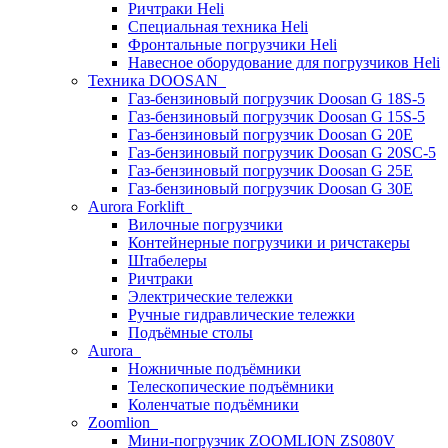
Ричтраки Heli
Специальная техника Heli
Фронтальные погрузчики Heli
Навесное оборудование для погрузчиков Heli
Техника DOOSAN
Газ-бензиновый погрузчик Doosan G 18S-5
Газ-бензиновый погрузчик Doosan G 15S-5
Газ-бензиновый погрузчик Doosan G 20E
Газ-бензиновый погрузчик Doosan G 20SC-5
Газ-бензиновый погрузчик Doosan G 25E
Газ-бензиновый погрузчик Doosan G 30E
Aurora Forklift
Вилочные погрузчики
Контейнерные погрузчики и ричстакеры
Штабелеры
Ричтраки
Электрические тележки
Ручные гидравлические тележки
Подъёмные столы
Aurora
Ножничные подъёмники
Телескопические подъёмники
Коленчатые подъёмники
Zoomlion
Мини-погрузчик ZOOMLION ZS080V