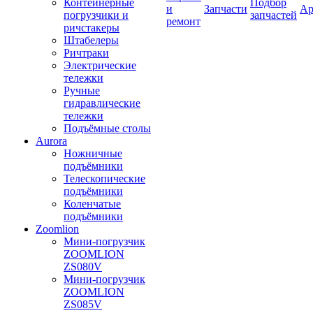
Контейнерные
Подбор
и
Запчасти
Ар
погрузчики и
запчастей
ремонт
ричстакеры
Штабелеры
Ричтраки
Электрические
тележки
Ручные
гидравлические
тележки
Подъёмные столы
Aurora
Ножничные
подъёмники
Телескопические
подъёмники
Коленчатые
подъёмники
Zoomlion
Мини-погрузчик
ZOOMLION
ZS080V
Мини-погрузчик
ZOOMLION
ZS085V