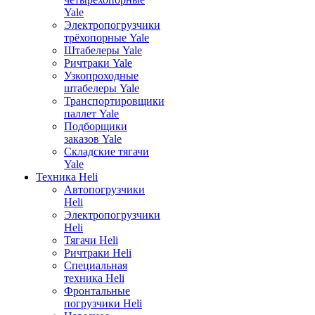
Yale
Электропогрузчики
трёхопорные Yale
Штабелеры Yale
Ричтраки Yale
Узкопроходные
штабелеры Yale
Транспортировщики
паллет Yale
Подборщики
заказов Yale
Складские тягачи
Yale
Техника Heli
Автопогрузчики
Heli
Электропогрузчики
Heli
Тягачи Heli
Ричтраки Heli
Специальная
техника Heli
Фронтальные
погрузчики Heli