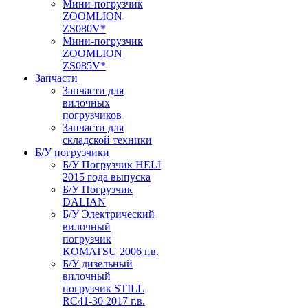
Мини-погрузчик
ZOOMLION
ZS080V*
Мини-погрузчик
ZOOMLION
ZS085V*
Запчасти
Запчасти для
вилочных
погрузчиков
Запчасти для
складской техники
Б/У погрузчики
Б/У Погрузчик HELI
2015 года выпуска
Б/У Погрузчик
DALIAN
Б/У Электрический
вилочный
погрузчик
KOMATSU 2006 г.в.
Б/У дизельный
вилочный
погрузчик STILL
RC41-30 2017 г.в.