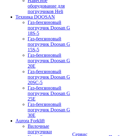
Навесное
оборудование для
погрузчиков Heli
Техника DOOSAN
Газ-бензиновый
погрузчик Doosan G
18S-5
Газ-бензиновый
погрузчик Doosan G
15S-5
Газ-бензиновый
погрузчик Doosan G
20E
Газ-бензиновый
погрузчик Doosan G
20SC-5
Газ-бензиновый
погрузчик Doosan G
25E
Газ-бензиновый
погрузчик Doosan G
30E
Aurora Forklift
Вилочные
погрузчики
Сервис