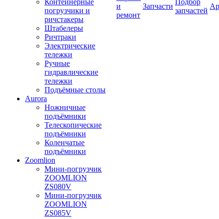
Контейнерные
Подбор
и
Запчасти
Ар
погрузчики и
запчастей
ремонт
ричстакеры
Штабелеры
Ричтраки
Электрические
тележки
Ручные
гидравлические
тележки
Подъёмные столы
Aurora
Ножничные
подъёмники
Телескопические
подъёмники
Коленчатые
подъёмники
Zoomlion
Мини-погрузчик
ZOOMLION
ZS080V
Мини-погрузчик
ZOOMLION
ZS085V