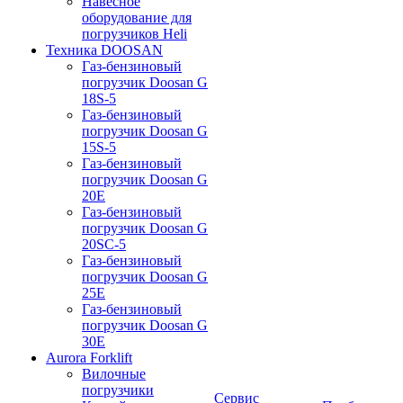
Навесное
оборудование для
погрузчиков Heli
Техника DOOSAN
Газ-бензиновый
погрузчик Doosan G
18S-5
Газ-бензиновый
погрузчик Doosan G
15S-5
Газ-бензиновый
погрузчик Doosan G
20E
Газ-бензиновый
погрузчик Doosan G
20SC-5
Газ-бензиновый
погрузчик Doosan G
25E
Газ-бензиновый
погрузчик Doosan G
30E
Aurora Forklift
Вилочные
погрузчики
Сервис