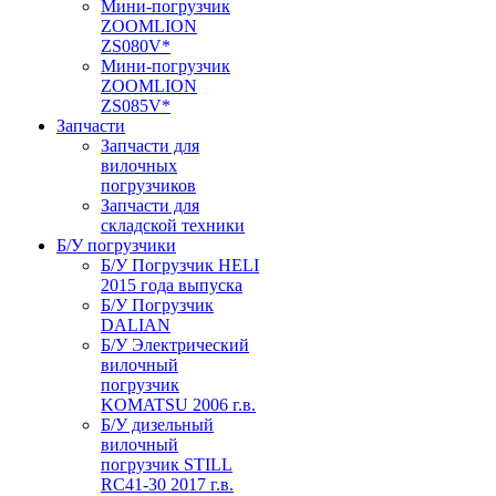
Мини-погрузчик
ZOOMLION
ZS080V*
Мини-погрузчик
ZOOMLION
ZS085V*
Запчасти
Запчасти для
вилочных
погрузчиков
Запчасти для
складской техники
Б/У погрузчики
Б/У Погрузчик HELI
2015 года выпуска
Б/У Погрузчик
DALIAN
Б/У Электрический
вилочный
погрузчик
KOMATSU 2006 г.в.
Б/У дизельный
вилочный
погрузчик STILL
RC41-30 2017 г.в.