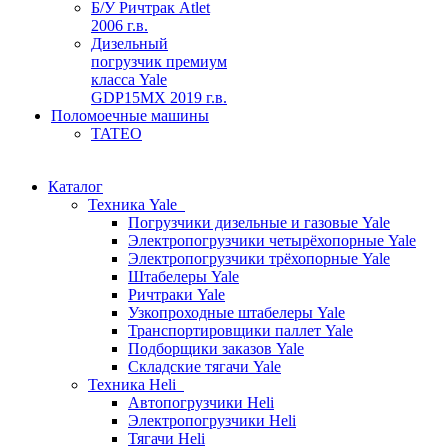
Б/У Ричтрак Atlet
2006 г.в.
Дизельный
погрузчик премиум
класса Yale
GDP15MX 2019 г.в.
Поломоечные машины
TATEO
Каталог
Техника Yale
Погрузчики дизельные и газовые Yale
Электропогрузчики четырёхопорные Yale
Электропогрузчики трёхопорные Yale
Штабелеры Yale
Ричтраки Yale
Узкопроходные штабелеры Yale
Транспортировщики паллет Yale
Подборщики заказов Yale
Складские тягачи Yale
Техника Heli
Автопогрузчики Heli
Электропогрузчики Heli
Тягачи Heli