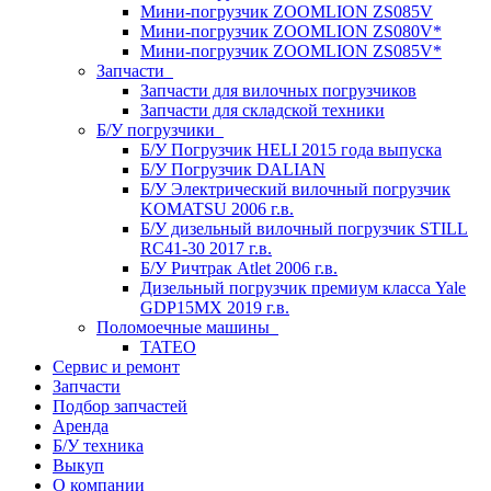
Мини-погрузчик ZOOMLION ZS085V
Мини-погрузчик ZOOMLION ZS080V*
Мини-погрузчик ZOOMLION ZS085V*
Запчасти
Запчасти для вилочных погрузчиков
Запчасти для складской техники
Б/У погрузчики
Б/У Погрузчик HELI 2015 года выпуска
Б/У Погрузчик DALIAN
Б/У Электрический вилочный погрузчик
KOMATSU 2006 г.в.
Б/У дизельный вилочный погрузчик STILL
RC41-30 2017 г.в.
Б/У Ричтрак Atlet 2006 г.в.
Дизельный погрузчик премиум класса Yale
GDP15MX 2019 г.в.
Поломоечные машины
TATEO
Сервис и ремонт
Запчасти
Подбор запчастей
Аренда
Б/У техника
Выкуп
О компании