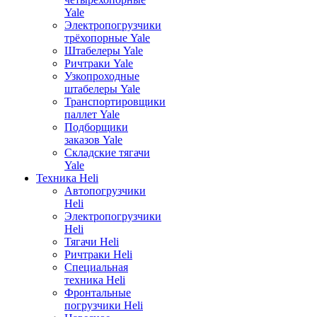
Yale
Электропогрузчики
трёхопорные Yale
Штабелеры Yale
Ричтраки Yale
Узкопроходные
штабелеры Yale
Транспортировщики
паллет Yale
Подборщики
заказов Yale
Складские тягачи
Yale
Техника Heli
Автопогрузчики
Heli
Электропогрузчики
Heli
Тягачи Heli
Ричтраки Heli
Специальная
техника Heli
Фронтальные
погрузчики Heli