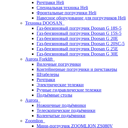
Ричтраки Heli
Специальная техника Heli
Фронтальные погрузчики Heli
Навесное оборудование для погрузчиков Heli
Техника DOOSAN
Газ-бензиновый погрузчик Doosan G 18S-5
Газ-бензиновый погрузчик Doosan G 15S-5
Газ-бензиновый погрузчик Doosan G 20E
Газ-бензиновый погрузчик Doosan G 20SC-5
Газ-бензиновый погрузчик Doosan G 25E
Газ-бензиновый погрузчик Doosan G 30E
Aurora Forklift
Вилочные погрузчики
Контейнерные погрузчики и ричстакеры
Штабелеры
Ричтраки
Электрические тележки
Ручные гидравлические тележки
Подъёмные столы
Aurora
Ножничные подъёмники
Телескопические подъёмники
Коленчатые подъёмники
Zoomlion
Мини-погрузчик ZOOMLION ZS080V