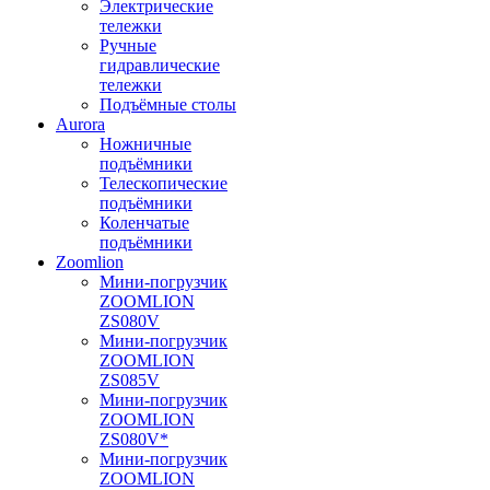
Электрические
тележки
Ручные
гидравлические
тележки
Подъёмные столы
Aurora
Ножничные
подъёмники
Телескопические
подъёмники
Коленчатые
подъёмники
Zoomlion
Мини-погрузчик
ZOOMLION
ZS080V
Мини-погрузчик
ZOOMLION
ZS085V
Мини-погрузчик
ZOOMLION
ZS080V*
Мини-погрузчик
ZOOMLION