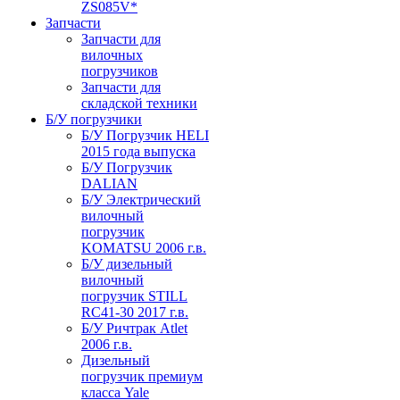
ZS085V*
Запчасти
Запчасти для
вилочных
погрузчиков
Запчасти для
складской техники
Б/У погрузчики
Б/У Погрузчик HELI
2015 года выпуска
Б/У Погрузчик
DALIAN
Б/У Электрический
вилочный
погрузчик
KOMATSU 2006 г.в.
Б/У дизельный
вилочный
погрузчик STILL
RC41-30 2017 г.в.
Б/У Ричтрак Atlet
2006 г.в.
Дизельный
погрузчик премиум
класса Yale