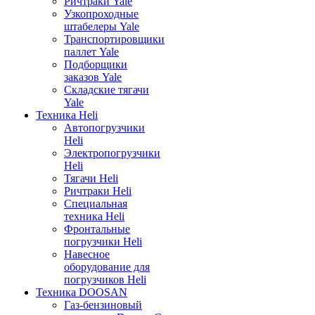
Ричтраки Yale
Узкопроходные
штабелеры Yale
Транспортировщики
паллет Yale
Подборщики
заказов Yale
Складские тягачи
Yale
Техника Heli
Автопогрузчики
Heli
Электропогрузчики
Heli
Тягачи Heli
Ричтраки Heli
Специальная
техника Heli
Фронтальные
погрузчики Heli
Навесное
оборудование для
погрузчиков Heli
Техника DOOSAN
Газ-бензиновый