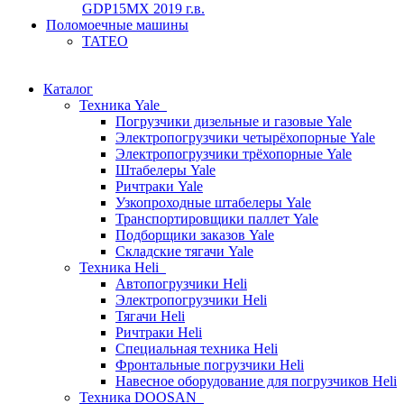
GDP15MX 2019 г.в.
Поломоечные машины
TATEO
Каталог
Техника Yale
Погрузчики дизельные и газовые Yale
Электропогрузчики четырёхопорные Yale
Электропогрузчики трёхопорные Yale
Штабелеры Yale
Ричтраки Yale
Узкопроходные штабелеры Yale
Транспортировщики паллет Yale
Подборщики заказов Yale
Складские тягачи Yale
Техника Heli
Автопогрузчики Heli
Электропогрузчики Heli
Тягачи Heli
Ричтраки Heli
Специальная техника Heli
Фронтальные погрузчики Heli
Навесное оборудование для погрузчиков Heli
Техника DOOSAN