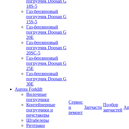
погрузчик Doosan G
18S-5
Газ-бензиновый
погрузчик Doosan G
15S-5
Газ-бензиновый
погрузчик Doosan G
20E
Газ-бензиновый
погрузчик Doosan G
20SC-5
Газ-бензиновый
погрузчик Doosan G
25E
Газ-бензиновый
погрузчик Doosan G
30E
Aurora Forklift
Вилочные
погрузчики
Сервис
Контейнерные
Подбор
и
Запчасти
Ар
погрузчики и
запчастей
ремонт
ричстакеры
Штабелеры
Ричтраки