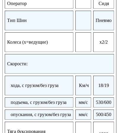
Оператор
Сидя
Тип Шин
Пневмо
Колеса (х=ведущие)
х2/2
Скорости:
хода, с грузом/без груза
Км/ч
18/19
подъема, с грузом/без груза
мм/с
530/600
опускания, с грузом/без груза
мм/с
500/450
Тяга буксирования