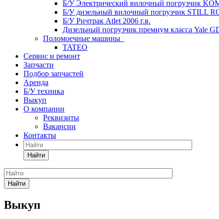
Б/У Электрический вилочный погрузчик KOM
Б/У дизельный вилочный погрузчик STILL RC4
Б/У Ричтрак Atlet 2006 г.в.
Дизельный погрузчик премиум класса Yale G
Поломоечные машины
TATEO
Сервис и ремонт
Запчасти
Подбор запчастей
Аренда
Б/У техника
Выкуп
О компании
Реквизиты
Вакансии
Контакты
Найти
Найти
Выкуп