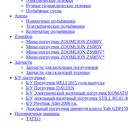
Электрические тележки
Ручные гидравлические тележки
Подъёмные столы
Aurora
Ножничные подъёмники
Телескопические подъёмники
Коленчатые подъёмники
Zoomlion
Мини-погрузчик ZOOMLION ZS080V
Мини-погрузчик ZOOMLION ZS085V
Мини-погрузчик ZOOMLION ZS080V*
Мини-погрузчик ZOOMLION ZS085V*
Запчасти
Запчасти для вилочных погрузчиков
Запчасти для складской техники
Б/У погрузчики
Б/У Погрузчик HELI 2015 года выпуска
Б/У Погрузчик DALIAN
Б/У Электрический вилочный погрузчик KOMATSU 
Б/У дизельный вилочный погрузчик STILL RC41-30 
Б/У Ричтрак Atlet 2006 г.в.
Дизельный погрузчик премиум класса Yale GDP15M
Поломоечные машины
TATEO