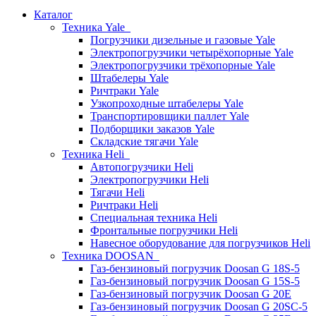
Каталог
Техника Yale
Погрузчики дизельные и газовые Yale
Электропогрузчики четырёхопорные Yale
Электропогрузчики трёхопорные Yale
Штабелеры Yale
Ричтраки Yale
Узкопроходные штабелеры Yale
Транспортировщики паллет Yale
Подборщики заказов Yale
Складские тягачи Yale
Техника Heli
Автопогрузчики Heli
Электропогрузчики Heli
Тягачи Heli
Ричтраки Heli
Специальная техника Heli
Фронтальные погрузчики Heli
Навесное оборудование для погрузчиков Heli
Техника DOOSAN
Газ-бензиновый погрузчик Doosan G 18S-5
Газ-бензиновый погрузчик Doosan G 15S-5
Газ-бензиновый погрузчик Doosan G 20E
Газ-бензиновый погрузчик Doosan G 20SC-5