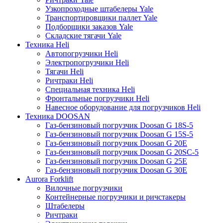
Узкопроходные штабелеры Yale
Транспортировщики паллет Yale
Подборщики заказов Yale
Складские тягачи Yale
Техника Heli
Автопогрузчики Heli
Электропогрузчики Heli
Тягачи Heli
Ричтраки Heli
Специальная техника Heli
Фронтальные погрузчики Heli
Навесное оборудование для погрузчиков Heli
Техника DOOSAN
Газ-бензиновый погрузчик Doosan G 18S-5
Газ-бензиновый погрузчик Doosan G 15S-5
Газ-бензиновый погрузчик Doosan G 20E
Газ-бензиновый погрузчик Doosan G 20SC-5
Газ-бензиновый погрузчик Doosan G 25E
Газ-бензиновый погрузчик Doosan G 30E
Aurora Forklift
Вилочные погрузчики
Контейнерные погрузчики и ричстакеры
Штабелеры
Ричтраки