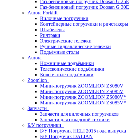
Газ-бензиновый погрузчик Doosan G 25E
Газ-бензиновый погрузчик Doosan G 30E
Aurora Forklift
Вилочные погрузчики
Контейнерные погрузчики и ричстакеры
Штабелеры
Ричтраки
Электрические тележки
Ручные гидравлические тележки
Подъёмные столы
Aurora
Ножничные подъёмники
Телескопические подъёмники
Коленчатые подъёмники
Zoomlion
Мини-погрузчик ZOOMLION ZS080V
Мини-погрузчик ZOOMLION ZS085V
Мини-погрузчик ZOOMLION ZS080V*
Мини-погрузчик ZOOMLION ZS085V*
Запчасти
Запчасти для вилочных погрузчиков
Запчасти для складской техники
Б/У погрузчики
Б/У Погрузчик HELI 2015 года выпуска
Б/У Погрузчик DALIAN