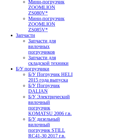
Мини-погрузчик
ZOOMLION
ZS080V*
Мини-погрузчик
ZOOMLION
ZS085V*
Запчасти
Запчасти для
вилочных
погрузчиков
Запчасти для
складской техники
Б/У погрузчики
Б/У Погрузчик HELI
2015 года выпуска
Б/У Погрузчик
DALIAN
Б/У Электрический
вилочный
погрузчик
KOMATSU 2006 г.в.
Б/У дизельный
вилочный
погрузчик STILL
RC41-30 2017 г.в.