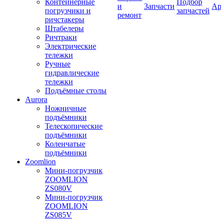
Контейнерные
Подбор
и
Запчасти
Ар
погрузчики и
запчастей
ремонт
ричстакеры
Штабелеры
Ричтраки
Электрические
тележки
Ручные
гидравлические
тележки
Подъёмные столы
Aurora
Ножничные
подъёмники
Телескопические
подъёмники
Коленчатые
подъёмники
Zoomlion
Мини-погрузчик
ZOOMLION
ZS080V
Мини-погрузчик
ZOOMLION
ZS085V