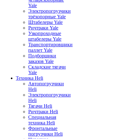
Yale
Электропогрузчики
трёхопорные Yale
Штабелеры Yale
Ричтраки Yale
Узкопроходные
штабелеры Yale
Транспортировщики
паллет Yale
Подборщики
заказов Yale
Складские тягачи
Yale
Техника Heli
Автопогрузчики
Heli
Электропогрузчики
Heli
Тягачи Heli
Ричтраки Heli
Специальная
техника Heli
Фронтальные
погрузчики Heli