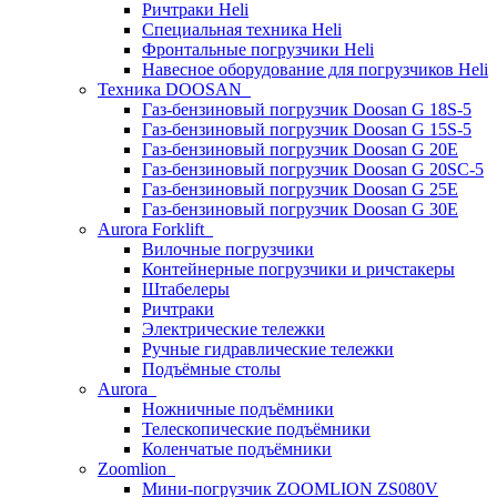
Ричтраки Heli
Специальная техника Heli
Фронтальные погрузчики Heli
Навесное оборудование для погрузчиков Heli
Техника DOOSAN
Газ-бензиновый погрузчик Doosan G 18S-5
Газ-бензиновый погрузчик Doosan G 15S-5
Газ-бензиновый погрузчик Doosan G 20E
Газ-бензиновый погрузчик Doosan G 20SC-5
Газ-бензиновый погрузчик Doosan G 25E
Газ-бензиновый погрузчик Doosan G 30E
Aurora Forklift
Вилочные погрузчики
Контейнерные погрузчики и ричстакеры
Штабелеры
Ричтраки
Электрические тележки
Ручные гидравлические тележки
Подъёмные столы
Aurora
Ножничные подъёмники
Телескопические подъёмники
Коленчатые подъёмники
Zoomlion
Мини-погрузчик ZOOMLION ZS080V