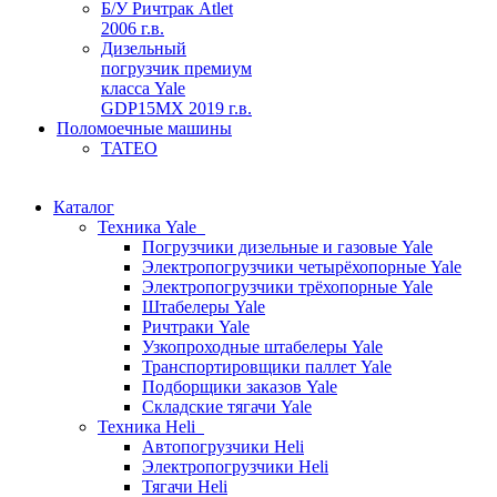
Б/У Ричтрак Atlet
2006 г.в.
Дизельный
погрузчик премиум
класса Yale
GDP15MX 2019 г.в.
Поломоечные машины
TATEO
Каталог
Техника Yale
Погрузчики дизельные и газовые Yale
Электропогрузчики четырёхопорные Yale
Электропогрузчики трёхопорные Yale
Штабелеры Yale
Ричтраки Yale
Узкопроходные штабелеры Yale
Транспортировщики паллет Yale
Подборщики заказов Yale
Складские тягачи Yale
Техника Heli
Автопогрузчики Heli
Электропогрузчики Heli
Тягачи Heli