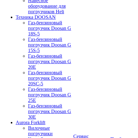
Навесное
оборудование для
погрузчиков Heli
Техника DOOSAN
Газ-бензиновый
погрузчик Doosan G
18S-5
Газ-бензиновый
погрузчик Doosan G
15S-5
Газ-бензиновый
погрузчик Doosan G
20E
Газ-бензиновый
погрузчик Doosan G
20SC-5
Газ-бензиновый
погрузчик Doosan G
25E
Газ-бензиновый
погрузчик Doosan G
30E
Aurora Forklift
Вилочные
погрузчики
Сервис