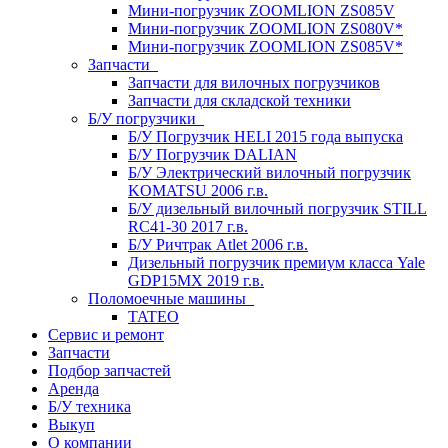
Мини-погрузчик ZOOMLION ZS085V
Мини-погрузчик ZOOMLION ZS080V*
Мини-погрузчик ZOOMLION ZS085V*
Запчасти
Запчасти для вилочных погрузчиков
Запчасти для складской техники
Б/У погрузчики
Б/У Погрузчик HELI 2015 года выпуска
Б/У Погрузчик DALIAN
Б/У Электрический вилочный погрузчик
KOMATSU 2006 г.в.
Б/У дизельный вилочный погрузчик STILL
RC41-30 2017 г.в.
Б/У Ричтрак Atlet 2006 г.в.
Дизельный погрузчик премиум класса Yale
GDP15MX 2019 г.в.
Поломоечные машины
TATEO
Сервис и ремонт
Запчасти
Подбор запчастей
Аренда
Б/У техника
Выкуп
О компании