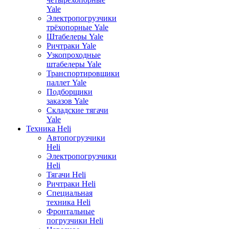
Yale
Электропогрузчики
трёхопорные Yale
Штабелеры Yale
Ричтраки Yale
Узкопроходные
штабелеры Yale
Транспортировщики
паллет Yale
Подборщики
заказов Yale
Складские тягачи
Yale
Техника Heli
Автопогрузчики
Heli
Электропогрузчики
Heli
Тягачи Heli
Ричтраки Heli
Специальная
техника Heli
Фронтальные
погрузчики Heli