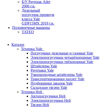
Б/У Ричтрак Atlet
2006 г.в.
Дизельный
погрузчик премиум
класса Yale
GDP15MX 2019 г.в.
Поломоечные машины
TATEO
Каталог
Техника Yale
Погрузчики дизельные и газовые Yale
Электропогрузчики четырёхопорные Yale
Электропогрузчики трёхопорные Yale
Штабелеры Yale
Ричтраки Yale
Узкопроходные штабелеры Yale
Транспортировщики паллет Yale
Подборщики заказов Yale
Складские тягачи Yale
Техника Heli
Автопогрузчики Heli
Электропогрузчики Heli
Тягачи Heli