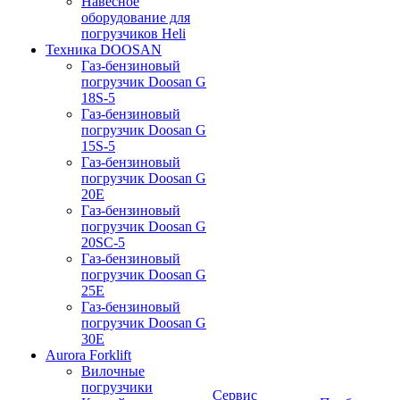
Навесное
оборудование для
погрузчиков Heli
Техника DOOSAN
Газ-бензиновый
погрузчик Doosan G
18S-5
Газ-бензиновый
погрузчик Doosan G
15S-5
Газ-бензиновый
погрузчик Doosan G
20E
Газ-бензиновый
погрузчик Doosan G
20SC-5
Газ-бензиновый
погрузчик Doosan G
25E
Газ-бензиновый
погрузчик Doosan G
30E
Aurora Forklift
Вилочные
погрузчики
Сервис