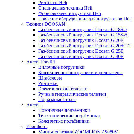
Ричтраки Heli
Специальная техника Heli
Фронтальные погрузчики Heli
Навесное оборудование для погрузчиков Heli
Техника DOOSAN
Газ-бензиновый погрузчик Doosan G 18S-5
Газ-бензиновый погрузчик Doosan G 15S-5
Газ-бензиновый погрузчик Doosan G 20E
Газ-бензиновый погрузчик Doosan G 20SC-5
Газ-бензиновый погрузчик Doosan G 25E
Газ-бензиновый погрузчик Doosan G 30E
Aurora Forklift
Вилочные погрузчики
Контейнерные погрузчики и ричстакеры
Штабелеры
Ричтраки
Электрические тележки
Ручные гидравлические тележки
Подъёмные столы
Aurora
Ножничные подъёмники
Телескопические подъёмники
Коленчатые подъёмники
Zoomlion
Мини-погрузчик ZOOMLION ZS080V