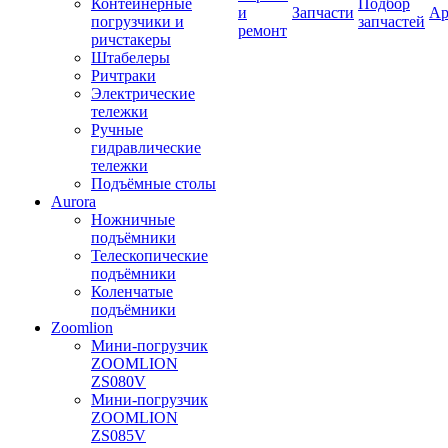
Контейнерные
Подбор
и
Запчасти
Ар
погрузчики и
запчастей
ремонт
ричстакеры
Штабелеры
Ричтраки
Электрические
тележки
Ручные
гидравлические
тележки
Подъёмные столы
Aurora
Ножничные
подъёмники
Телескопические
подъёмники
Коленчатые
подъёмники
Zoomlion
Мини-погрузчик
ZOOMLION
ZS080V
Мини-погрузчик
ZOOMLION
ZS085V