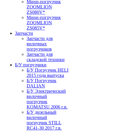
Мини-погрузчик
ZOOMLION
ZS080V*
Мини-погрузчик
ZOOMLION
ZS085V*
Запчасти
Запчасти для
вилочных
погрузчиков
Запчасти для
складской техники
Б/У погрузчики
Б/У Погрузчик HELI
2015 года выпуска
Б/У Погрузчик
DALIAN
Б/У Электрический
вилочный
погрузчик
KOMATSU 2006 г.в.
Б/У дизельный
вилочный
погрузчик STILL
RC41-30 2017 г.в.