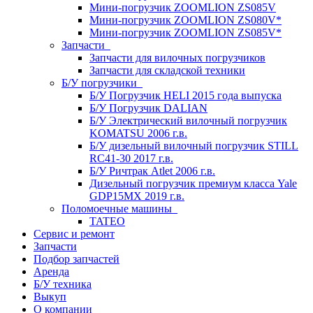
Мини-погрузчик ZOOMLION ZS085V
Мини-погрузчик ZOOMLION ZS080V*
Мини-погрузчик ZOOMLION ZS085V*
Запчасти
Запчасти для вилочных погрузчиков
Запчасти для складской техники
Б/У погрузчики
Б/У Погрузчик HELI 2015 года выпуска
Б/У Погрузчик DALIAN
Б/У Электрический вилочный погрузчик
KOMATSU 2006 г.в.
Б/У дизельный вилочный погрузчик STILL
RC41-30 2017 г.в.
Б/У Ричтрак Atlet 2006 г.в.
Дизельный погрузчик премиум класса Yale
GDP15MX 2019 г.в.
Поломоечные машины
TATEO
Сервис и ремонт
Запчасти
Подбор запчастей
Аренда
Б/У техника
Выкуп
О компании