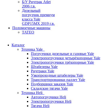
Б/У Ричтрак Atlet
2006 г.в.
Дизельный
погрузчик премиум
класса Yale
GDP15MX 2019 г.в.
Поломоечные машины
TATEO
Каталог
Техника Yale
Погрузчики дизельные и газовые Yale
Электропогрузчики четырёхопорные Yale
Электропогрузчики трёхопорные Yale
Штабелеры Yale
Ричтраки Yale
Узкопроходные штабелеры Yale
Транспортировщики паллет Yale
Подборщики заказов Yale
Складские тягачи Yale
Техника Heli
Автопогрузчики Heli
Электропогрузчики Heli
Тягачи Heli