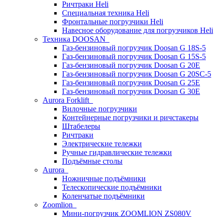
Ричтраки Heli
Специальная техника Heli
Фронтальные погрузчики Heli
Навесное оборудование для погрузчиков Heli
Техника DOOSAN
Газ-бензиновый погрузчик Doosan G 18S-5
Газ-бензиновый погрузчик Doosan G 15S-5
Газ-бензиновый погрузчик Doosan G 20E
Газ-бензиновый погрузчик Doosan G 20SC-5
Газ-бензиновый погрузчик Doosan G 25E
Газ-бензиновый погрузчик Doosan G 30E
Aurora Forklift
Вилочные погрузчики
Контейнерные погрузчики и ричстакеры
Штабелеры
Ричтраки
Электрические тележки
Ручные гидравлические тележки
Подъёмные столы
Aurora
Ножничные подъёмники
Телескопические подъёмники
Коленчатые подъёмники
Zoomlion
Мини-погрузчик ZOOMLION ZS080V