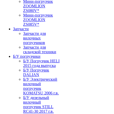
Мини-погрузчик
ZOOMLION
ZS080V*
Мини-погрузчик
ZOOMLION
ZS085V*
Запчасти
Запчасти для
вилочных
погрузчиков
Запчасти для
складской техники
Б/У погрузчики
Б/У Погрузчик HELI
2015 года выпуска
Б/У Погрузчик
DALIAN
Б/У Электрический
вилочный
погрузчик
KOMATSU 2006 г.в.
Б/У дизельный
вилочный
погрузчик STILL
RC41-30 2017 г.в.