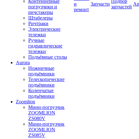
Контейнерные
Подбор
и
Запчасти
Ар
погрузчики и
запчастей
ремонт
ричстакеры
Штабелеры
Ричтраки
Электрические
тележки
Ручные
гидравлические
тележки
Подъёмные столы
Aurora
Ножничные
подъёмники
Телескопические
подъёмники
Коленчатые
подъёмники
Zoomlion
Мини-погрузчик
ZOOMLION
ZS080V
Мини-погрузчик
ZOOMLION
ZS085V