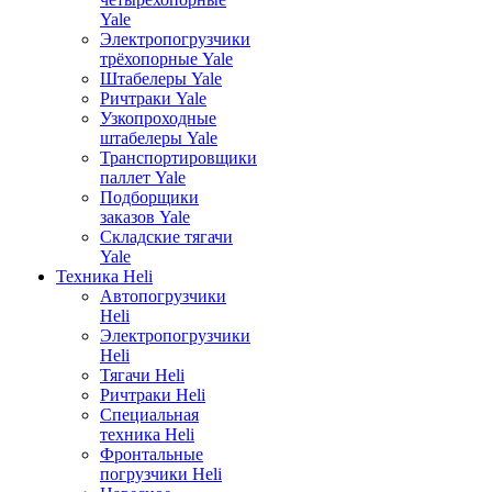
Yale
Электропогрузчики
трёхопорные Yale
Штабелеры Yale
Ричтраки Yale
Узкопроходные
штабелеры Yale
Транспортировщики
паллет Yale
Подборщики
заказов Yale
Складские тягачи
Yale
Техника Heli
Автопогрузчики
Heli
Электропогрузчики
Heli
Тягачи Heli
Ричтраки Heli
Специальная
техника Heli
Фронтальные
погрузчики Heli