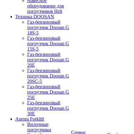
Навесное
оборудование для
погрузчиков Heli
Техника DOOSAN
Газ-бензиновый
погрузчик Doosan G
18S-5
Газ-бензиновый
погрузчик Doosan G
15S-5
Газ-бензиновый
погрузчик Doosan G
20E
Газ-бензиновый
погрузчик Doosan G
20SC-5
Газ-бензиновый
погрузчик Doosan G
25E
Газ-бензиновый
погрузчик Doosan G
30E
Aurora Forklift
Вилочные
погрузчики
Сервис