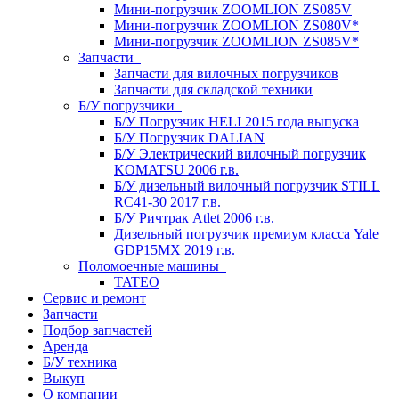
Мини-погрузчик ZOOMLION ZS085V
Мини-погрузчик ZOOMLION ZS080V*
Мини-погрузчик ZOOMLION ZS085V*
Запчасти
Запчасти для вилочных погрузчиков
Запчасти для складской техники
Б/У погрузчики
Б/У Погрузчик HELI 2015 года выпуска
Б/У Погрузчик DALIAN
Б/У Электрический вилочный погрузчик
KOMATSU 2006 г.в.
Б/У дизельный вилочный погрузчик STILL
RC41-30 2017 г.в.
Б/У Ричтрак Atlet 2006 г.в.
Дизельный погрузчик премиум класса Yale
GDP15MX 2019 г.в.
Поломоечные машины
TATEO
Сервис и ремонт
Запчасти
Подбор запчастей
Аренда
Б/У техника
Выкуп
О компании