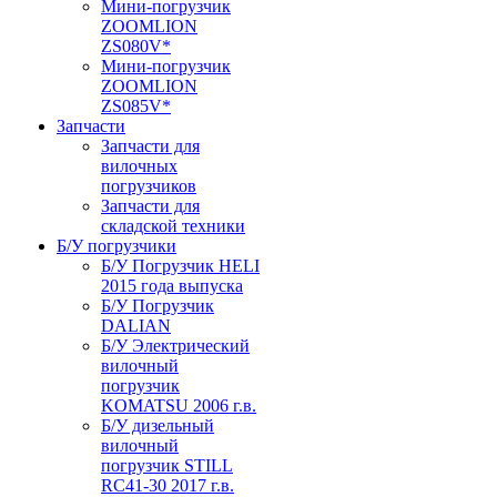
Мини-погрузчик
ZOOMLION
ZS080V*
Мини-погрузчик
ZOOMLION
ZS085V*
Запчасти
Запчасти для
вилочных
погрузчиков
Запчасти для
складской техники
Б/У погрузчики
Б/У Погрузчик HELI
2015 года выпуска
Б/У Погрузчик
DALIAN
Б/У Электрический
вилочный
погрузчик
KOMATSU 2006 г.в.
Б/У дизельный
вилочный
погрузчик STILL
RC41-30 2017 г.в.