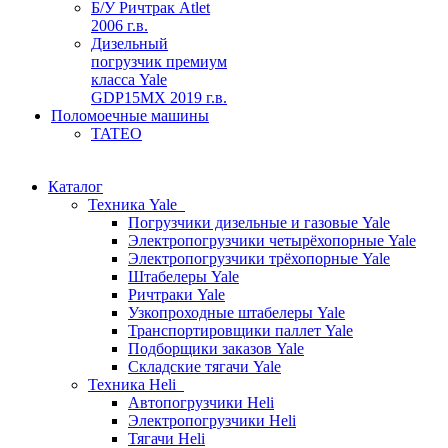
Б/У Ричтрак Atlet
2006 г.в.
Дизельный
погрузчик премиум
класса Yale
GDP15MX 2019 г.в.
Поломоечные машины
TATEO
Каталог
Техника Yale
Погрузчики дизельные и газовые Yale
Электропогрузчики четырёхопорные Yale
Электропогрузчики трёхопорные Yale
Штабелеры Yale
Ричтраки Yale
Узкопроходные штабелеры Yale
Транспортировщики паллет Yale
Подборщики заказов Yale
Складские тягачи Yale
Техника Heli
Автопогрузчики Heli
Электропогрузчики Heli
Тягачи Heli