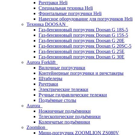
Ричтраки Heli
Специальная техника Heli
Фронтальные погрузчики Heli
Навесное оборудование для погрузчиков Heli
Техника DOOSAN
Газ-бензиновый погрузчик Doosan G 18S-5
Газ-бензиновый погрузчик Doosan G 15S-5
Газ-бензиновый погрузчик Doosan G 20E
Газ-бензиновый погрузчик Doosan G 20SC-5
Газ-бензиновый погрузчик Doosan G 25E
Газ-бензиновый погрузчик Doosan G 30E
Aurora Forklift
Вилочные погрузчики
Контейнерные погрузчики и ричстакеры
Штабелеры
Ричтраки
Электрические тележки
Ручные гидравлические тележки
Подъёмные столы
Aurora
Ножничные подъёмники
Телескопические подъёмники
Коленчатые подъёмники
Zoomlion
Мини-погрузчик ZOOMLION ZS080V