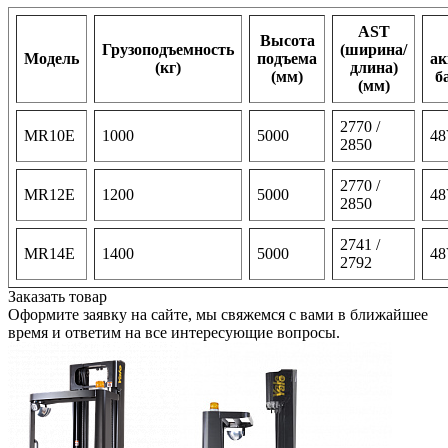
AST
Высота
Грузоподъемность
(ширина/
Модель
подъема
ак
(кг)
длина)
(мм)
б
(мм)
2770 /
MR10E
1000
5000
48
2850
2770 /
MR12E
1200
5000
48
2850
2741 /
MR14E
1400
5000
48
2792
Заказать товар
Оформите заявку на сайте, мы свяжемся с вами в ближайшее
время и ответим на все интересующие вопросы.