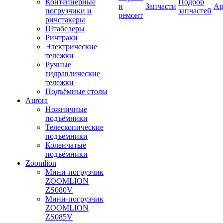
Контейнерные
Подбор
и
Запчасти
Ар
погрузчики и
запчастей
ремонт
ричстакеры
Штабелеры
Ричтраки
Электрические
тележки
Ручные
гидравлические
тележки
Подъёмные столы
Aurora
Ножничные
подъёмники
Телескопические
подъёмники
Коленчатые
подъёмники
Zoomlion
Мини-погрузчик
ZOOMLION
ZS080V
Мини-погрузчик
ZOOMLION
ZS085V