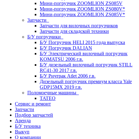
Мини-погрузчик ZOOMLION ZS085V
Мини-погрузчик ZOOMLION ZS080V*
Мини-погрузчик ZOOMLION ZS085V*
Запчасти
Запчасти для вилочных погрузчиков
Запчасти для складской техники
Б/У погрузчики
Б/У Погрузчик HELI 2015 года выпуска
Б/У Погрузчик DALIAN
Б/У Электрический вилочный погрузчик
KOMATSU 2006 г.в.
Б/У дизельный вилочный погрузчик STILL
RC41-30 2017 г.в.
Б/У Ричтрак Atlet 2006 г.в.
Дизельный погрузчик премиум класса Yale
GDP15MX 2019 г.в.
Поломоечные машины
TATEO
Сервис и ремонт
Запчасти
Подбор запчастей
Аренда
Б/У техника
Выкуп
О компании