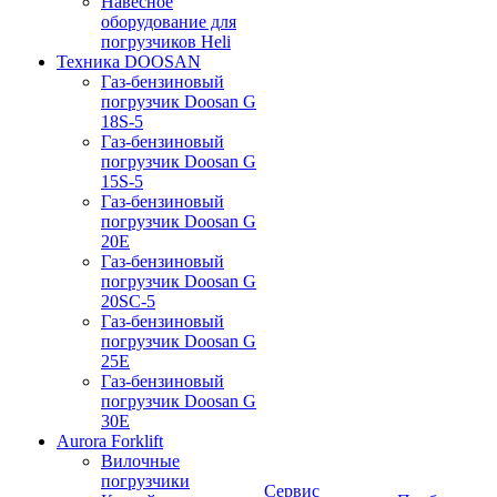
Навесное
оборудование для
погрузчиков Heli
Техника DOOSAN
Газ-бензиновый
погрузчик Doosan G
18S-5
Газ-бензиновый
погрузчик Doosan G
15S-5
Газ-бензиновый
погрузчик Doosan G
20E
Газ-бензиновый
погрузчик Doosan G
20SC-5
Газ-бензиновый
погрузчик Doosan G
25E
Газ-бензиновый
погрузчик Doosan G
30E
Aurora Forklift
Вилочные
погрузчики
Сервис