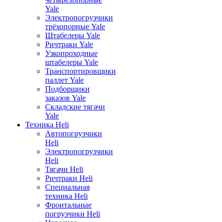
Yale
Электропогрузчики
трёхопорные Yale
Штабелеры Yale
Ричтраки Yale
Узкопроходные
штабелеры Yale
Транспортировщики
паллет Yale
Подборщики
заказов Yale
Складские тягачи
Yale
Техника Heli
Автопогрузчики
Heli
Электропогрузчики
Heli
Тягачи Heli
Ричтраки Heli
Специальная
техника Heli
Фронтальные
погрузчики Heli