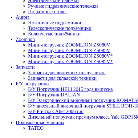
Электрические тележки
Ручные гидравлические тележки
Подъёмные столы
Aurora
Ножничные подъёмники
Телескопические подъёмники
Коленчатые подъёмники
Zoomlion
Мини-погрузчик ZOOMLION ZS080V
Мини-погрузчик ZOOMLION ZS085V
Мини-погрузчик ZOOMLION ZS080V*
Мини-погрузчик ZOOMLION ZS085V*
Запчасти
Запчасти для вилочных погрузчиков
Запчасти для складской техники
Б/У погрузчики
Б/У Погрузчик HELI 2015 года выпуска
Б/У Погрузчик DALIAN
Б/У Электрический вилочный погрузчик KOMATSU 
Б/У дизельный вилочный погрузчик STILL RC41-30 
Б/У Ричтрак Atlet 2006 г.в.
Дизельный погрузчик премиум класса Yale GDP15M
Поломоечные машины
TATEO