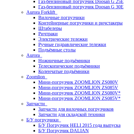
Газ-бензиновый погрузчик Doosan G 25E
Газ-бензиновый погрузчик Doosan G 30E
Aurora Forklift
Вилочные погрузчики
Контейнерные погрузчики и ричстакеры
Штабелеры
Ричтраки
Электрические тележки
Ручные гидравлические тележки
Подъёмные столы
Aurora
Ножничные подъёмники
Телескопические подъёмники
Коленчатые подъёмники
Zoomlion
Мини-погрузчик ZOOMLION ZS080V
Мини-погрузчик ZOOMLION ZS085V
Мини-погрузчик ZOOMLION ZS080V*
Мини-погрузчик ZOOMLION ZS085V*
Запчасти
Запчасти для вилочных погрузчиков
Запчасти для складской техники
Б/У погрузчики
Б/У Погрузчик HELI 2015 года выпуска
Б/У Погрузчик DALIAN