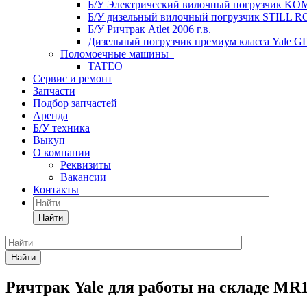
Б/У Электрический вилочный погрузчик KOM
Б/У дизельный вилочный погрузчик STILL RC4
Б/У Ричтрак Atlet 2006 г.в.
Дизельный погрузчик премиум класса Yale G
Поломоечные машины
TATEO
Сервис и ремонт
Запчасти
Подбор запчастей
Аренда
Б/У техника
Выкуп
О компании
Реквизиты
Вакансии
Контакты
Найти
Найти
Ричтрак Yale для работы на складе MR1