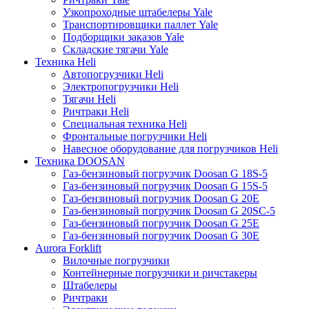
Узкопроходные штабелеры Yale
Транспортировщики паллет Yale
Подборщики заказов Yale
Складские тягачи Yale
Техника Heli
Автопогрузчики Heli
Электропогрузчики Heli
Тягачи Heli
Ричтраки Heli
Специальная техника Heli
Фронтальные погрузчики Heli
Навесное оборудование для погрузчиков Heli
Техника DOOSAN
Газ-бензиновый погрузчик Doosan G 18S-5
Газ-бензиновый погрузчик Doosan G 15S-5
Газ-бензиновый погрузчик Doosan G 20E
Газ-бензиновый погрузчик Doosan G 20SC-5
Газ-бензиновый погрузчик Doosan G 25E
Газ-бензиновый погрузчик Doosan G 30E
Aurora Forklift
Вилочные погрузчики
Контейнерные погрузчики и ричстакеры
Штабелеры
Ричтраки