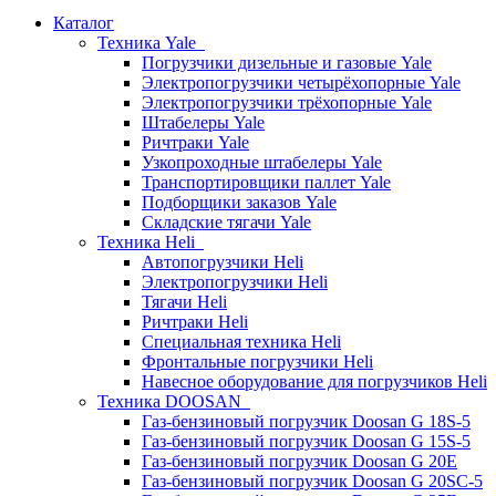
Каталог
Техника Yale
Погрузчики дизельные и газовые Yale
Электропогрузчики четырёхопорные Yale
Электропогрузчики трёхопорные Yale
Штабелеры Yale
Ричтраки Yale
Узкопроходные штабелеры Yale
Транспортировщики паллет Yale
Подборщики заказов Yale
Складские тягачи Yale
Техника Heli
Автопогрузчики Heli
Электропогрузчики Heli
Тягачи Heli
Ричтраки Heli
Специальная техника Heli
Фронтальные погрузчики Heli
Навесное оборудование для погрузчиков Heli
Техника DOOSAN
Газ-бензиновый погрузчик Doosan G 18S-5
Газ-бензиновый погрузчик Doosan G 15S-5
Газ-бензиновый погрузчик Doosan G 20E
Газ-бензиновый погрузчик Doosan G 20SC-5