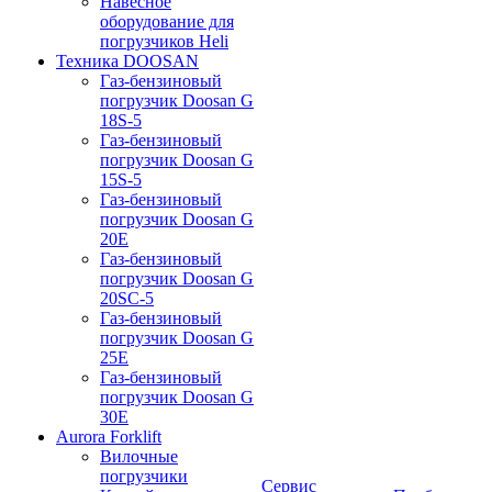
Навесное
оборудование для
погрузчиков Heli
Техника DOOSAN
Газ-бензиновый
погрузчик Doosan G
18S-5
Газ-бензиновый
погрузчик Doosan G
15S-5
Газ-бензиновый
погрузчик Doosan G
20E
Газ-бензиновый
погрузчик Doosan G
20SC-5
Газ-бензиновый
погрузчик Doosan G
25E
Газ-бензиновый
погрузчик Doosan G
30E
Aurora Forklift
Вилочные
погрузчики
Сервис