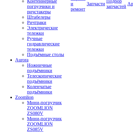
Контейнерные
Подбор
и
Запчасти
Ар
погрузчики и
запчастей
ремонт
ричстакеры
Штабелеры
Ричтраки
Электрические
тележки
Ручные
гидравлические
тележки
Подъёмные столы
Aurora
Ножничные
подъёмники
Телескопические
подъёмники
Коленчатые
подъёмники
Zoomlion
Мини-погрузчик
ZOOMLION
ZS080V
Мини-погрузчик
ZOOMLION
ZS085V