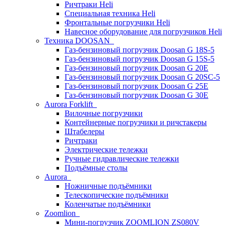
Ричтраки Heli
Специальная техника Heli
Фронтальные погрузчики Heli
Навесное оборудование для погрузчиков Heli
Техника DOOSAN
Газ-бензиновый погрузчик Doosan G 18S-5
Газ-бензиновый погрузчик Doosan G 15S-5
Газ-бензиновый погрузчик Doosan G 20E
Газ-бензиновый погрузчик Doosan G 20SC-5
Газ-бензиновый погрузчик Doosan G 25E
Газ-бензиновый погрузчик Doosan G 30E
Aurora Forklift
Вилочные погрузчики
Контейнерные погрузчики и ричстакеры
Штабелеры
Ричтраки
Электрические тележки
Ручные гидравлические тележки
Подъёмные столы
Aurora
Ножничные подъёмники
Телескопические подъёмники
Коленчатые подъёмники
Zoomlion
Мини-погрузчик ZOOMLION ZS080V