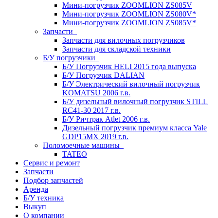
Мини-погрузчик ZOOMLION ZS085V
Мини-погрузчик ZOOMLION ZS080V*
Мини-погрузчик ZOOMLION ZS085V*
Запчасти
Запчасти для вилочных погрузчиков
Запчасти для складской техники
Б/У погрузчики
Б/У Погрузчик HELI 2015 года выпуска
Б/У Погрузчик DALIAN
Б/У Электрический вилочный погрузчик
KOMATSU 2006 г.в.
Б/У дизельный вилочный погрузчик STILL
RC41-30 2017 г.в.
Б/У Ричтрак Atlet 2006 г.в.
Дизельный погрузчик премиум класса Yale
GDP15MX 2019 г.в.
Поломоечные машины
TATEO
Сервис и ремонт
Запчасти
Подбор запчастей
Аренда
Б/У техника
Выкуп
О компании