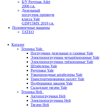
Б/У Ричтрак Atlet
2006 г.в.
Дизельный
погрузчик премиум
класса Yale
GDP15MX 2019 г.в.
Поломоечные машины
TATEO
Каталог
Техника Yale
Погрузчики дизельные и газовые Yale
Электропогрузчики четырёхопорные Yale
Электропогрузчики трёхопорные Yale
Штабелеры Yale
Ричтраки Yale
Узкопроходные штабелеры Yale
Транспортировщики паллет Yale
Подборщики заказов Yale
Складские тягачи Yale
Техника Heli
Автопогрузчики Heli
Электропогрузчики Heli
Тягачи Heli