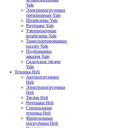
Yale
Электропогрузчики
трёхопорные Yale
Штабелеры Yale
Ричтраки Yale
Узкопроходные
штабелеры Yale
Транспортировщики
паллет Yale
Подборщики
заказов Yale
Складские тягачи
Yale
Техника Heli
Автопогрузчики
Heli
Электропогрузчики
Heli
Тягачи Heli
Ричтраки Heli
Специальная
техника Heli
Фронтальные
погрузчики Heli