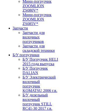
Мини-погрузчик
ZOOMLION
ZS080V*
Мини-погрузчик
ZOOMLION
ZS085V*
Запчасти
Запчасти для
вилочных
погрузчиков
Запчасти для
складской техники
Б/У погрузчики
Б/У Погрузчик HELI
2015 года выпуска
Б/У Погрузчик
DALIAN
Б/У Электрический
вилочный
погрузчик
KOMATSU 2006 г.в.
Б/У дизельный
вилочный
погрузчик STILL
RC41-30 2017 г.в.