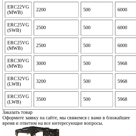
ERC22VG
2200
500
6000
(MWB)
ERC25VG
2500
500
6000
(SWB)
ERC25VG
2500
500
6000
(MWB)
ERC30VG
3000
500
5968
(MWB)
ERC32VG
3200
500
5968
(LWB)
ERC35VG
3500
500
5968
(LWB)
Заказать товар
Оформите заявку на сайте, мы свяжемся с вами в ближайшее
время и ответим на все интересующие вопросы.