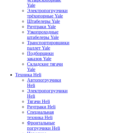
Yale
Электропогрузчики
трёхопорные Yale
Штабелеры Yale
Ричтраки Yale
Узкопроходные
штабелеры Yale
Транспортировщики
паллет Yale
Подборщики
заказов Yale
Складские тягачи
Yale
Техника Heli
Автопогрузчики
Heli
Электропогрузчики
Heli
Тягачи Heli
Ричтраки Heli
Специальная
техника Heli
Фронтальные
погрузчики Heli