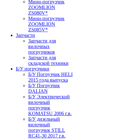
Мини-погрузчик
ZOOMLION
ZS080V*
Мини-погрузчик
ZOOMLION
ZS085V*
Запчасти
Запчасти для
вилочных
погрузчиков
Запчасти для
складской техники
Б/У погрузчики
Б/У Погрузчик HELI
2015 года выпуска
Б/У Погрузчик
DALIAN
Б/У Электрический
вилочный
погрузчик
KOMATSU 2006 г.в.
Б/У дизельный
вилочный
погрузчик STILL
RC41-30 2017 г.в.