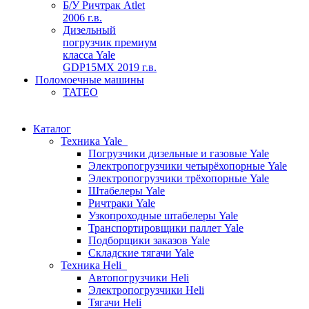
Б/У Ричтрак Atlet
2006 г.в.
Дизельный
погрузчик премиум
класса Yale
GDP15MX 2019 г.в.
Поломоечные машины
TATEO
Каталог
Техника Yale
Погрузчики дизельные и газовые Yale
Электропогрузчики четырёхопорные Yale
Электропогрузчики трёхопорные Yale
Штабелеры Yale
Ричтраки Yale
Узкопроходные штабелеры Yale
Транспортировщики паллет Yale
Подборщики заказов Yale
Складские тягачи Yale
Техника Heli
Автопогрузчики Heli
Электропогрузчики Heli
Тягачи Heli