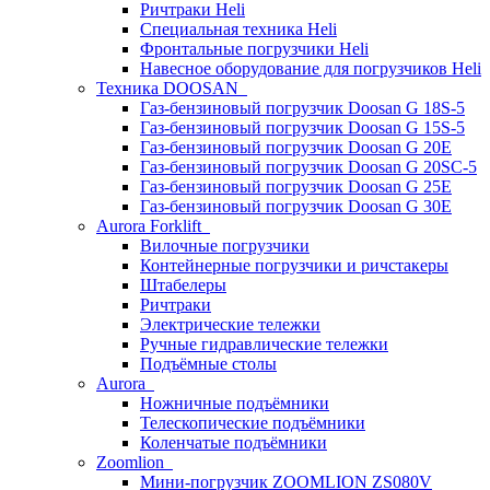
Ричтраки Heli
Специальная техника Heli
Фронтальные погрузчики Heli
Навесное оборудование для погрузчиков Heli
Техника DOOSAN
Газ-бензиновый погрузчик Doosan G 18S-5
Газ-бензиновый погрузчик Doosan G 15S-5
Газ-бензиновый погрузчик Doosan G 20E
Газ-бензиновый погрузчик Doosan G 20SC-5
Газ-бензиновый погрузчик Doosan G 25E
Газ-бензиновый погрузчик Doosan G 30E
Aurora Forklift
Вилочные погрузчики
Контейнерные погрузчики и ричстакеры
Штабелеры
Ричтраки
Электрические тележки
Ручные гидравлические тележки
Подъёмные столы
Aurora
Ножничные подъёмники
Телескопические подъёмники
Коленчатые подъёмники
Zoomlion
Мини-погрузчик ZOOMLION ZS080V