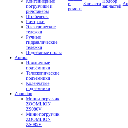
Контейнерные
Подбор
и
Запчасти
Ар
погрузчики и
запчастей
ремонт
ричстакеры
Штабелеры
Ричтраки
Электрические
тележки
Ручные
гидравлические
тележки
Подъёмные столы
Aurora
Ножничные
подъёмники
Телескопические
подъёмники
Коленчатые
подъёмники
Zoomlion
Мини-погрузчик
ZOOMLION
ZS080V
Мини-погрузчик
ZOOMLION
ZS085V