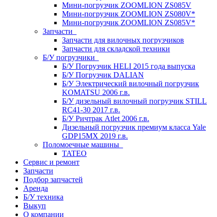
Мини-погрузчик ZOOMLION ZS085V
Мини-погрузчик ZOOMLION ZS080V*
Мини-погрузчик ZOOMLION ZS085V*
Запчасти
Запчасти для вилочных погрузчиков
Запчасти для складской техники
Б/У погрузчики
Б/У Погрузчик HELI 2015 года выпуска
Б/У Погрузчик DALIAN
Б/У Электрический вилочный погрузчик
KOMATSU 2006 г.в.
Б/У дизельный вилочный погрузчик STILL
RC41-30 2017 г.в.
Б/У Ричтрак Atlet 2006 г.в.
Дизельный погрузчик премиум класса Yale
GDP15MX 2019 г.в.
Поломоечные машины
TATEO
Сервис и ремонт
Запчасти
Подбор запчастей
Аренда
Б/У техника
Выкуп
О компании