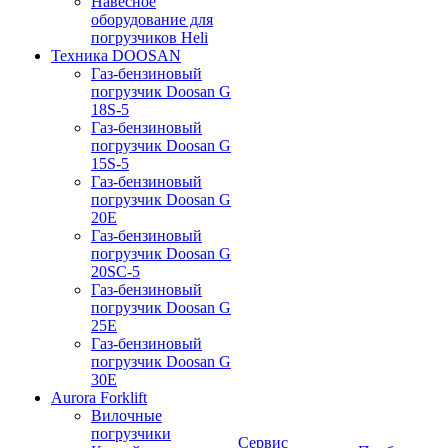
Навесное
оборудование для
погрузчиков Heli
Техника DOOSAN
Газ-бензиновый
погрузчик Doosan G
18S-5
Газ-бензиновый
погрузчик Doosan G
15S-5
Газ-бензиновый
погрузчик Doosan G
20E
Газ-бензиновый
погрузчик Doosan G
20SC-5
Газ-бензиновый
погрузчик Doosan G
25E
Газ-бензиновый
погрузчик Doosan G
30E
Aurora Forklift
Вилочные
погрузчики
Сервис