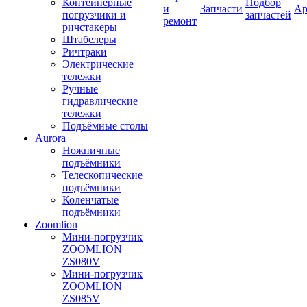
Контейнерные
Подбор
и
Запчасти
Ар
погрузчики и
запчастей
ремонт
ричстакеры
Штабелеры
Ричтраки
Электрические
тележки
Ручные
гидравлические
тележки
Подъёмные столы
Aurora
Ножничные
подъёмники
Телескопические
подъёмники
Коленчатые
подъёмники
Zoomlion
Мини-погрузчик
ZOOMLION
ZS080V
Мини-погрузчик
ZOOMLION
ZS085V