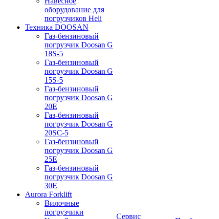
Навесное
оборудование для
погрузчиков Heli
Техника DOOSAN
Газ-бензиновый
погрузчик Doosan G
18S-5
Газ-бензиновый
погрузчик Doosan G
15S-5
Газ-бензиновый
погрузчик Doosan G
20E
Газ-бензиновый
погрузчик Doosan G
20SC-5
Газ-бензиновый
погрузчик Doosan G
25E
Газ-бензиновый
погрузчик Doosan G
30E
Aurora Forklift
Вилочные
погрузчики
Сервис