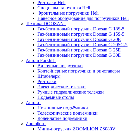
Ричтраки Heli
Специальная техника Heli
Фронтальные погрузчики Heli
Навесное оборудование для погрузчиков Heli
Техника DOOSAN
Газ-бензиновый погрузчик Doosan G 18S-5
Газ-бензиновый погрузчик Doosan G 15S-5
Газ-бензиновый погрузчик Doosan G 20E
Газ-бензиновый погрузчик Doosan G 20SC-5
Газ-бензиновый погрузчик Doosan G 25E
Газ-бензиновый погрузчик Doosan G 30E
Aurora Forklift
Вилочные погрузчики
Контейнерные погрузчики и ричстакеры
Штабелеры
Ричтраки
Электрические тележки
Ручные гидравлические тележки
Подъёмные столы
Aurora
Ножничные подъёмники
Телескопические подъёмники
Коленчатые подъёмники
Zoomlion
Мини-погрузчик ZOOMLION ZS080V