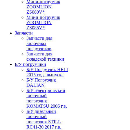
Мини-погрузчик
ZOOMLION
ZS080V*
Мини-погрузчик
ZOOMLION
ZS085V*
Запчасти
Запчасти для
вилочных
погрузчиков
Запчасти для
складской техники
Б/У погрузчики
Б/У Погрузчик HELI
2015 года выпуска
Б/У Погрузчик
DALIAN
Б/У Электрический
вилочный
погрузчик
KOMATSU 2006 г.в.
Б/У дизельный
вилочный
погрузчик STILL
RC41-30 2017 г.в.