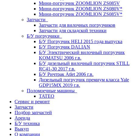
Мини-погрузчик ZOOMLION ZS085V
Мини-погрузчик ZOOMLION ZS080V*
Мини-погрузчик ZOOMLION ZS085V*
Запчасти
Запчасти для вилочных погрузчиков
Запчасти для складской техники
Б/У погрузчики
Б/У Погрузчик HELI 2015 года выпуска
Б/У Погрузчик DALIAN
Б/У Электрический вилочный погрузчик
KOMATSU 2006 г.в.
Б/У дизельный вилочный погрузчик STILL
RC41-30 2017 г.в.
Б/У Ричтрак Atlet 2006 г.в.
Дизельный погрузчик премиум класса Yale
GDP15MX 2019 г.в.
Поломоечные машины
TATEO
Сервис и ремонт
Запчасти
Подбор запчастей
Аренда
Б/У техника
Выкуп
О компании