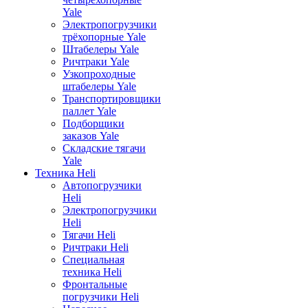
Yale
Электропогрузчики
трёхопорные Yale
Штабелеры Yale
Ричтраки Yale
Узкопроходные
штабелеры Yale
Транспортировщики
паллет Yale
Подборщики
заказов Yale
Складские тягачи
Yale
Техника Heli
Автопогрузчики
Heli
Электропогрузчики
Heli
Тягачи Heli
Ричтраки Heli
Специальная
техника Heli
Фронтальные
погрузчики Heli