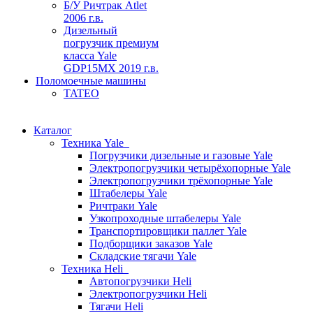
Б/У Ричтрак Atlet
2006 г.в.
Дизельный
погрузчик премиум
класса Yale
GDP15MX 2019 г.в.
Поломоечные машины
TATEO
Каталог
Техника Yale
Погрузчики дизельные и газовые Yale
Электропогрузчики четырёхопорные Yale
Электропогрузчики трёхопорные Yale
Штабелеры Yale
Ричтраки Yale
Узкопроходные штабелеры Yale
Транспортировщики паллет Yale
Подборщики заказов Yale
Складские тягачи Yale
Техника Heli
Автопогрузчики Heli
Электропогрузчики Heli
Тягачи Heli