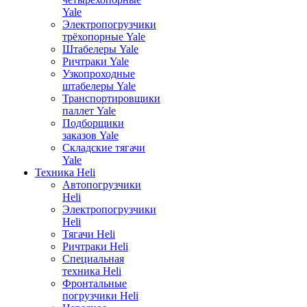
Yale
Электропогрузчики
трёхопорные Yale
Штабелеры Yale
Ричтраки Yale
Узкопроходные
штабелеры Yale
Транспортировщики
паллет Yale
Подборщики
заказов Yale
Складские тягачи
Yale
Техника Heli
Автопогрузчики
Heli
Электропогрузчики
Heli
Тягачи Heli
Ричтраки Heli
Специальная
техника Heli
Фронтальные
погрузчики Heli