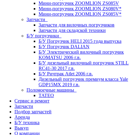
Мини-погрузчик ZOOMLION ZS085V
Мини-погрузчик ZOOMLION ZS080V*
Мини-погрузчик ZOOMLION ZS085V*
Запчасти
Запчасти для вилочных погрузчиков
Запчасти для складской техники
Б/У погрузчики
Б/У Погрузчик HELI 2015 года выпуска
Б/У Погрузчик DALIAN
Б/У Электрический вилочный погрузчик
KOMATSU 2006 г.в.
Б/У дизельный вилочный погрузчик STILL
RC41-30 2017 г.в.
Б/У Ричтрак Atlet 2006 г.в.
Дизельный погрузчик премиум класса Yale
GDP15MX 2019 г.в.
Поломоечные машины
TATEO
Сервис и ремонт
Запчасти
Подбор запчастей
Аренда
Б/У техника
Выкуп
О компании