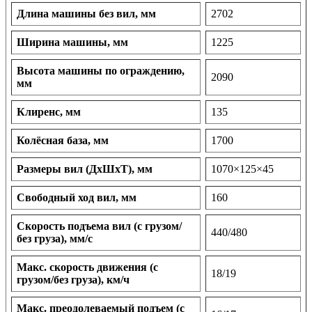
Длина машины без вил, мм
2702
Ширина машины, мм
1225
Высота машины по ограждению,
2090
мм
Клиренс, мм
135
Колёсная база, мм
1700
Размеры вил (ДхШхТ), мм
1070×125×45
Свободный ход вил, мм
160
Скорость подъема вил (с грузом/
440/480
без груза), мм/с
Макс. скорость движения (с
18/19
грузом/без груза), км/ч
Макс. преодолеваемый подъем (с