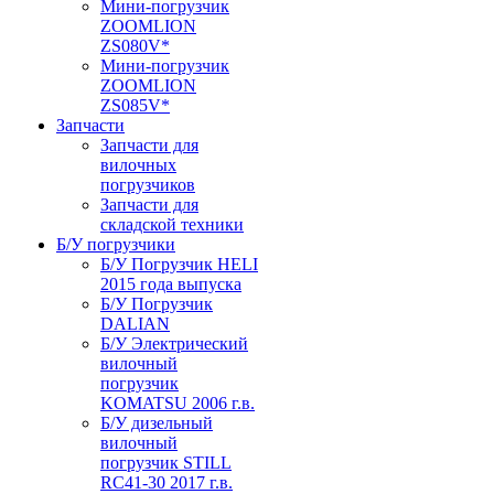
Мини-погрузчик
ZOOMLION
ZS080V*
Мини-погрузчик
ZOOMLION
ZS085V*
Запчасти
Запчасти для
вилочных
погрузчиков
Запчасти для
складской техники
Б/У погрузчики
Б/У Погрузчик HELI
2015 года выпуска
Б/У Погрузчик
DALIAN
Б/У Электрический
вилочный
погрузчик
KOMATSU 2006 г.в.
Б/У дизельный
вилочный
погрузчик STILL
RC41-30 2017 г.в.