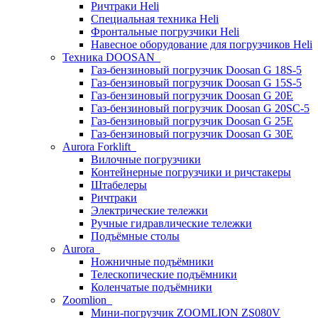
Ричтраки Heli
Специальная техника Heli
Фронтальные погрузчики Heli
Навесное оборудование для погрузчиков Heli
Техника DOOSAN
Газ-бензиновый погрузчик Doosan G 18S-5
Газ-бензиновый погрузчик Doosan G 15S-5
Газ-бензиновый погрузчик Doosan G 20E
Газ-бензиновый погрузчик Doosan G 20SC-5
Газ-бензиновый погрузчик Doosan G 25E
Газ-бензиновый погрузчик Doosan G 30E
Aurora Forklift
Вилочные погрузчики
Контейнерные погрузчики и ричстакеры
Штабелеры
Ричтраки
Электрические тележки
Ручные гидравлические тележки
Подъёмные столы
Aurora
Ножничные подъёмники
Телескопические подъёмники
Коленчатые подъёмники
Zoomlion
Мини-погрузчик ZOOMLION ZS080V