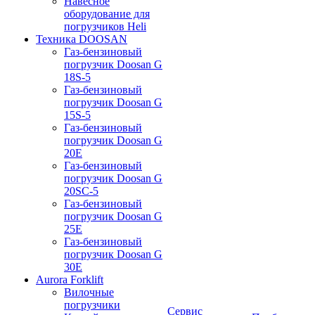
Навесное
оборудование для
погрузчиков Heli
Техника DOOSAN
Газ-бензиновый
погрузчик Doosan G
18S-5
Газ-бензиновый
погрузчик Doosan G
15S-5
Газ-бензиновый
погрузчик Doosan G
20E
Газ-бензиновый
погрузчик Doosan G
20SC-5
Газ-бензиновый
погрузчик Doosan G
25E
Газ-бензиновый
погрузчик Doosan G
30E
Aurora Forklift
Вилочные
погрузчики
Сервис