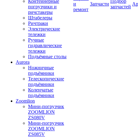
Контейнерные
Подбор
и
Запчасти
Ар
погрузчики и
запчастей
ремонт
ричстакеры
Штабелеры
Ричтраки
Электрические
тележки
Ручные
гидравлические
тележки
Подъёмные столы
Aurora
Ножничные
подъёмники
Телескопические
подъёмники
Коленчатые
подъёмники
Zoomlion
Мини-погрузчик
ZOOMLION
ZS080V
Мини-погрузчик
ZOOMLION
ZS085V