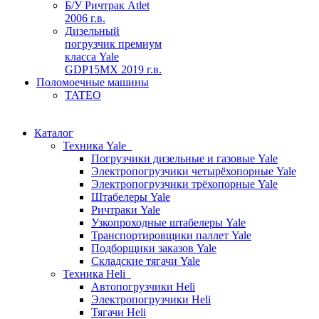
Б/У Ричтрак Atlet
2006 г.в.
Дизельный
погрузчик премиум
класса Yale
GDP15MX 2019 г.в.
Поломоечные машины
TATEO
Каталог
Техника Yale
Погрузчики дизельные и газовые Yale
Электропогрузчики четырёхопорные Yale
Электропогрузчики трёхопорные Yale
Штабелеры Yale
Ричтраки Yale
Узкопроходные штабелеры Yale
Транспортировщики паллет Yale
Подборщики заказов Yale
Складские тягачи Yale
Техника Heli
Автопогрузчики Heli
Электропогрузчики Heli
Тягачи Heli