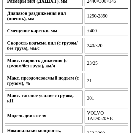
Размеры вил (ДXШXТ), мм
2440×300×145
Диапазон раздвижения вил
1250-2850
(внешн.), мм
Смещение каретки, мм
±400
Скорость подъема вил (с грузом/
240/320
без груза), мм/с
Макс. скорость движения (с
23/25
грузом/без груза), км/ч
Макс. преодолеваемый подъем (с
21
грузом), %
Макс. тяговое усилие с грузом,
301
кН
VOLVO
Модель двигателя
TAD9520VE
Номинальная мощность,