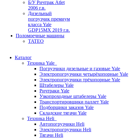
Б/У Ричтрак Atlet
2006 г.в.
Дизельный
погрузчик премиум
класса Yale
GDP15MX 2019 г.в.
Поломоечные машины
TATEO
Каталог
Техника Yale
Погрузчики дизельные и газовые Yale
Электропогрузчики четырёхопорные Yale
Электропогрузчики трёхопорные Yale
Штабелеры Yale
Ричтраки Yale
Узкопроходные штабелеры Yale
Транспортировщики паллет Yale
Подборщики заказов Yale
Складские тягачи Yale
Техника Heli
Автопогрузчики Heli
Электропогрузчики Heli
Тягачи Heli