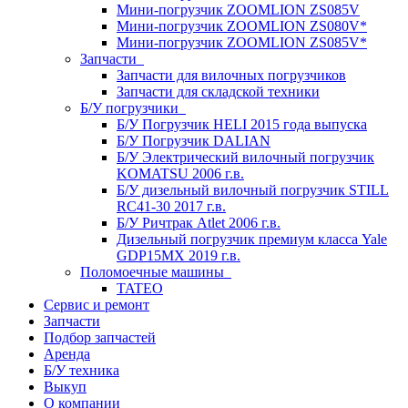
Мини-погрузчик ZOOMLION ZS085V
Мини-погрузчик ZOOMLION ZS080V*
Мини-погрузчик ZOOMLION ZS085V*
Запчасти
Запчасти для вилочных погрузчиков
Запчасти для складской техники
Б/У погрузчики
Б/У Погрузчик HELI 2015 года выпуска
Б/У Погрузчик DALIAN
Б/У Электрический вилочный погрузчик
KOMATSU 2006 г.в.
Б/У дизельный вилочный погрузчик STILL
RC41-30 2017 г.в.
Б/У Ричтрак Atlet 2006 г.в.
Дизельный погрузчик премиум класса Yale
GDP15MX 2019 г.в.
Поломоечные машины
TATEO
Сервис и ремонт
Запчасти
Подбор запчастей
Аренда
Б/У техника
Выкуп
О компании