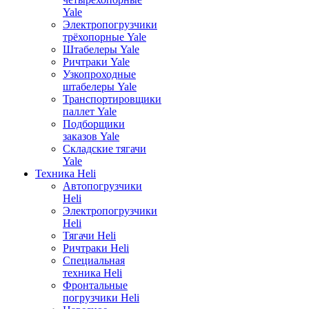
Yale
Электропогрузчики
трёхопорные Yale
Штабелеры Yale
Ричтраки Yale
Узкопроходные
штабелеры Yale
Транспортировщики
паллет Yale
Подборщики
заказов Yale
Складские тягачи
Yale
Техника Heli
Автопогрузчики
Heli
Электропогрузчики
Heli
Тягачи Heli
Ричтраки Heli
Специальная
техника Heli
Фронтальные
погрузчики Heli