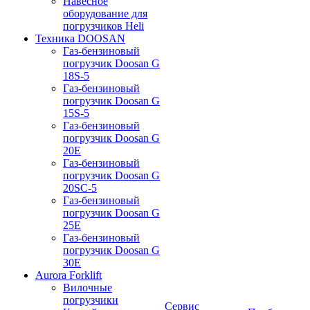
Навесное
оборудование для
погрузчиков Heli
Техника DOOSAN
Газ-бензиновый
погрузчик Doosan G
18S-5
Газ-бензиновый
погрузчик Doosan G
15S-5
Газ-бензиновый
погрузчик Doosan G
20E
Газ-бензиновый
погрузчик Doosan G
20SC-5
Газ-бензиновый
погрузчик Doosan G
25E
Газ-бензиновый
погрузчик Doosan G
30E
Aurora Forklift
Вилочные
погрузчики
Сервис