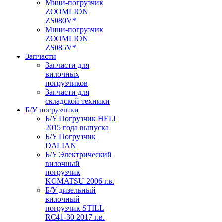
Мини-погрузчик
ZOOMLION
ZS080V*
Мини-погрузчик
ZOOMLION
ZS085V*
Запчасти
Запчасти для
вилочных
погрузчиков
Запчасти для
складской техники
Б/У погрузчики
Б/У Погрузчик HELI
2015 года выпуска
Б/У Погрузчик
DALIAN
Б/У Электрический
вилочный
погрузчик
KOMATSU 2006 г.в.
Б/У дизельный
вилочный
погрузчик STILL
RC41-30 2017 г.в.