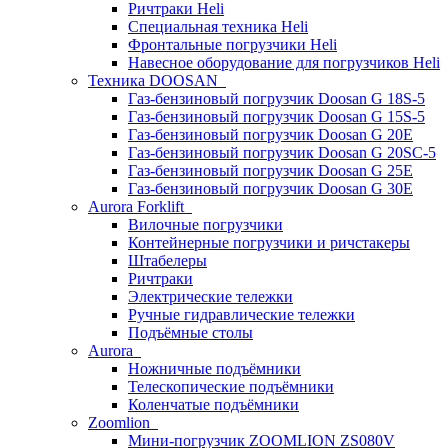
Ричтраки Heli
Специальная техника Heli
Фронтальные погрузчики Heli
Навесное оборудование для погрузчиков Heli
Техника DOOSAN
Газ-бензиновый погрузчик Doosan G 18S-5
Газ-бензиновый погрузчик Doosan G 15S-5
Газ-бензиновый погрузчик Doosan G 20E
Газ-бензиновый погрузчик Doosan G 20SC-5
Газ-бензиновый погрузчик Doosan G 25E
Газ-бензиновый погрузчик Doosan G 30E
Aurora Forklift
Вилочные погрузчики
Контейнерные погрузчики и ричстакеры
Штабелеры
Ричтраки
Электрические тележки
Ручные гидравлические тележки
Подъёмные столы
Aurora
Ножничные подъёмники
Телескопические подъёмники
Коленчатые подъёмники
Zoomlion
Мини-погрузчик ZOOMLION ZS080V