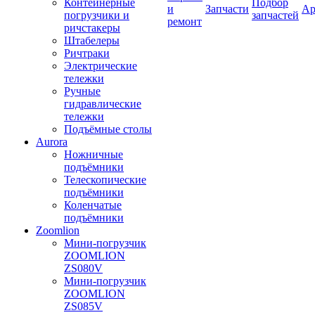
Контейнерные
Подбор
и
Запчасти
Ар
погрузчики и
запчастей
ремонт
ричстакеры
Штабелеры
Ричтраки
Электрические
тележки
Ручные
гидравлические
тележки
Подъёмные столы
Aurora
Ножничные
подъёмники
Телескопические
подъёмники
Коленчатые
подъёмники
Zoomlion
Мини-погрузчик
ZOOMLION
ZS080V
Мини-погрузчик
ZOOMLION
ZS085V