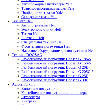
Узкопроходные штабелеры Yale
Транспортировщики паллет Yale
Подборщики заказов Yale
Складские тягачи Yale
Техника Heli
Автопогрузчики Heli
Электропогрузчики Heli
Тягачи Heli
Ричтраки Heli
Специальная техника Heli
Фронтальные погрузчики Heli
Навесное оборудование для погрузчиков Heli
Техника DOOSAN
Газ-бензиновый погрузчик Doosan G 18S-5
Газ-бензиновый погрузчик Doosan G 15S-5
Газ-бензиновый погрузчик Doosan G 20E
Газ-бензиновый погрузчик Doosan G 20SC-5
Газ-бензиновый погрузчик Doosan G 25E
Газ-бензиновый погрузчик Doosan G 30E
Aurora Forklift
Вилочные погрузчики
Контейнерные погрузчики и ричстакеры
Штабелеры
Ричтраки