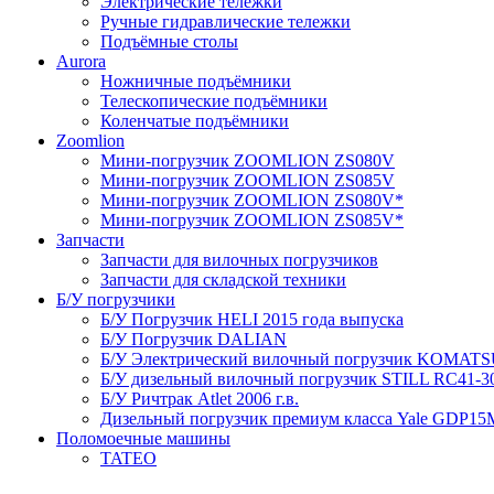
Электрические тележки
Ручные гидравлические тележки
Подъёмные столы
Aurora
Ножничные подъёмники
Телескопические подъёмники
Коленчатые подъёмники
Zoomlion
Мини-погрузчик ZOOMLION ZS080V
Мини-погрузчик ZOOMLION ZS085V
Мини-погрузчик ZOOMLION ZS080V*
Мини-погрузчик ZOOMLION ZS085V*
Запчасти
Запчасти для вилочных погрузчиков
Запчасти для складской техники
Б/У погрузчики
Б/У Погрузчик HELI 2015 года выпуска
Б/У Погрузчик DALIAN
Б/У Электрический вилочный погрузчик KOMATSU 
Б/У дизельный вилочный погрузчик STILL RC41-30 
Б/У Ричтрак Atlet 2006 г.в.
Дизельный погрузчик премиум класса Yale GDP15M
Поломоечные машины
TATEO