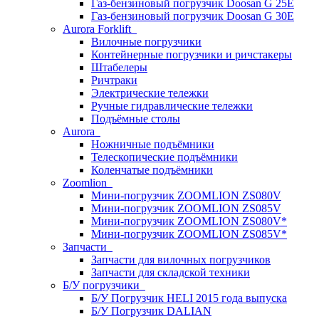
Газ-бензиновый погрузчик Doosan G 25E
Газ-бензиновый погрузчик Doosan G 30E
Aurora Forklift
Вилочные погрузчики
Контейнерные погрузчики и ричстакеры
Штабелеры
Ричтраки
Электрические тележки
Ручные гидравлические тележки
Подъёмные столы
Aurora
Ножничные подъёмники
Телескопические подъёмники
Коленчатые подъёмники
Zoomlion
Мини-погрузчик ZOOMLION ZS080V
Мини-погрузчик ZOOMLION ZS085V
Мини-погрузчик ZOOMLION ZS080V*
Мини-погрузчик ZOOMLION ZS085V*
Запчасти
Запчасти для вилочных погрузчиков
Запчасти для складской техники
Б/У погрузчики
Б/У Погрузчик HELI 2015 года выпуска
Б/У Погрузчик DALIAN