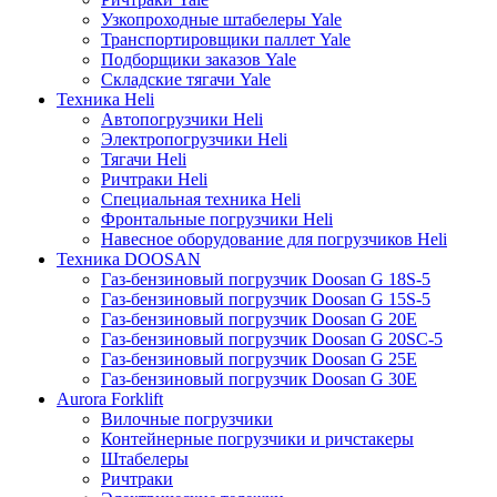
Узкопроходные штабелеры Yale
Транспортировщики паллет Yale
Подборщики заказов Yale
Складские тягачи Yale
Техника Heli
Автопогрузчики Heli
Электропогрузчики Heli
Тягачи Heli
Ричтраки Heli
Специальная техника Heli
Фронтальные погрузчики Heli
Навесное оборудование для погрузчиков Heli
Техника DOOSAN
Газ-бензиновый погрузчик Doosan G 18S-5
Газ-бензиновый погрузчик Doosan G 15S-5
Газ-бензиновый погрузчик Doosan G 20E
Газ-бензиновый погрузчик Doosan G 20SC-5
Газ-бензиновый погрузчик Doosan G 25E
Газ-бензиновый погрузчик Doosan G 30E
Aurora Forklift
Вилочные погрузчики
Контейнерные погрузчики и ричстакеры
Штабелеры
Ричтраки