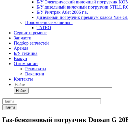
Б/У Электрический вилочный погрузчик KOM
Б/У дизельный вилочный погрузчик STILL RC4
Б/У Ричтрак Atlet 2006 г.в.
Дизельный погрузчик премиум класса Yale G
Поломоечные машины
TATEO
Сервис и ремонт
Запчасти
Подбор запчастей
Аренда
Б/У техника
Выкуп
О компании
Реквизиты
Вакансии
Контакты
Найти
Найти
Газ-бензиновый погрузчик Doosan G 20