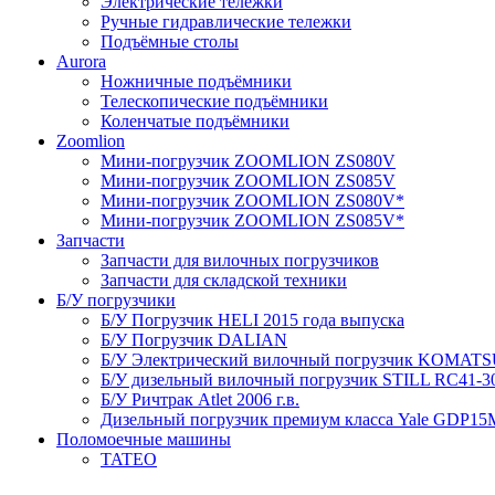
Электрические тележки
Ручные гидравлические тележки
Подъёмные столы
Aurora
Ножничные подъёмники
Телескопические подъёмники
Коленчатые подъёмники
Zoomlion
Мини-погрузчик ZOOMLION ZS080V
Мини-погрузчик ZOOMLION ZS085V
Мини-погрузчик ZOOMLION ZS080V*
Мини-погрузчик ZOOMLION ZS085V*
Запчасти
Запчасти для вилочных погрузчиков
Запчасти для складской техники
Б/У погрузчики
Б/У Погрузчик HELI 2015 года выпуска
Б/У Погрузчик DALIAN
Б/У Электрический вилочный погрузчик KOMATSU 
Б/У дизельный вилочный погрузчик STILL RC41-30 
Б/У Ричтрак Atlet 2006 г.в.
Дизельный погрузчик премиум класса Yale GDP15M
Поломоечные машины
TATEO