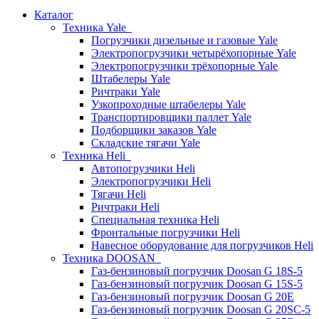
Каталог
Техника Yale
Погрузчики дизельные и газовые Yale
Электропогрузчики четырёхопорные Yale
Электропогрузчики трёхопорные Yale
Штабелеры Yale
Ричтраки Yale
Узкопроходные штабелеры Yale
Транспортировщики паллет Yale
Подборщики заказов Yale
Складские тягачи Yale
Техника Heli
Автопогрузчики Heli
Электропогрузчики Heli
Тягачи Heli
Ричтраки Heli
Специальная техника Heli
Фронтальные погрузчики Heli
Навесное оборудование для погрузчиков Heli
Техника DOOSAN
Газ-бензиновый погрузчик Doosan G 18S-5
Газ-бензиновый погрузчик Doosan G 15S-5
Газ-бензиновый погрузчик Doosan G 20E
Газ-бензиновый погрузчик Doosan G 20SC-5