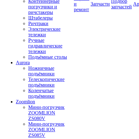
Контейнерные
Подбор
и
Запчасти
Ар
погрузчики и
запчастей
ремонт
ричстакеры
Штабелеры
Ричтраки
Электрические
тележки
Ручные
гидравлические
тележки
Подъёмные столы
Aurora
Ножничные
подъёмники
Телескопические
подъёмники
Коленчатые
подъёмники
Zoomlion
Мини-погрузчик
ZOOMLION
ZS080V
Мини-погрузчик
ZOOMLION
ZS085V