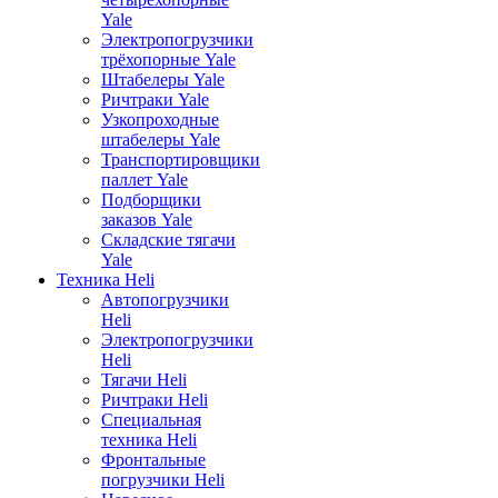
Yale
Электропогрузчики
трёхопорные Yale
Штабелеры Yale
Ричтраки Yale
Узкопроходные
штабелеры Yale
Транспортировщики
паллет Yale
Подборщики
заказов Yale
Складские тягачи
Yale
Техника Heli
Автопогрузчики
Heli
Электропогрузчики
Heli
Тягачи Heli
Ричтраки Heli
Специальная
техника Heli
Фронтальные
погрузчики Heli