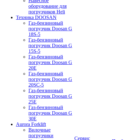
Навесное
оборудование для
погрузчиков Heli
Техника DOOSAN
Газ-бензиновый
погрузчик Doosan G
18S-5
Газ-бензиновый
погрузчик Doosan G
15S-5
Газ-бензиновый
погрузчик Doosan G
20E
Газ-бензиновый
погрузчик Doosan G
20SC-5
Газ-бензиновый
погрузчик Doosan G
25E
Газ-бензиновый
погрузчик Doosan G
30E
Aurora Forklift
Вилочные
погрузчики
Сервис