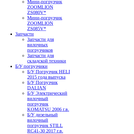
Мини-погрузчик
ZOOMLION
ZS080V*
Мини-погрузчик
ZOOMLION
ZS085V*
Запчасти
Запчасти для
вилочных
погрузчиков
Запчасти для
складской техники
Б/У погрузчики
Б/У Погрузчик HELI
2015 года выпуска
Б/У Погрузчик
DALIAN
Б/У Электрический
вилочный
погрузчик
KOMATSU 2006 г.в.
Б/У дизельный
вилочный
погрузчик STILL
RC41-30 2017 г.в.