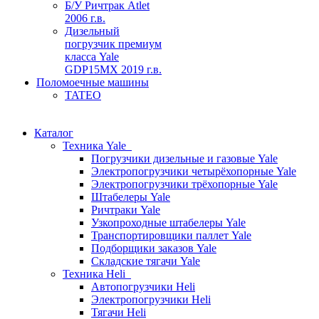
Б/У Ричтрак Atlet
2006 г.в.
Дизельный
погрузчик премиум
класса Yale
GDP15MX 2019 г.в.
Поломоечные машины
TATEO
Каталог
Техника Yale
Погрузчики дизельные и газовые Yale
Электропогрузчики четырёхопорные Yale
Электропогрузчики трёхопорные Yale
Штабелеры Yale
Ричтраки Yale
Узкопроходные штабелеры Yale
Транспортировщики паллет Yale
Подборщики заказов Yale
Складские тягачи Yale
Техника Heli
Автопогрузчики Heli
Электропогрузчики Heli
Тягачи Heli