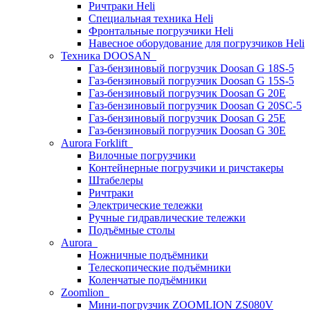
Ричтраки Heli
Специальная техника Heli
Фронтальные погрузчики Heli
Навесное оборудование для погрузчиков Heli
Техника DOOSAN
Газ-бензиновый погрузчик Doosan G 18S-5
Газ-бензиновый погрузчик Doosan G 15S-5
Газ-бензиновый погрузчик Doosan G 20E
Газ-бензиновый погрузчик Doosan G 20SC-5
Газ-бензиновый погрузчик Doosan G 25E
Газ-бензиновый погрузчик Doosan G 30E
Aurora Forklift
Вилочные погрузчики
Контейнерные погрузчики и ричстакеры
Штабелеры
Ричтраки
Электрические тележки
Ручные гидравлические тележки
Подъёмные столы
Aurora
Ножничные подъёмники
Телескопические подъёмники
Коленчатые подъёмники
Zoomlion
Мини-погрузчик ZOOMLION ZS080V