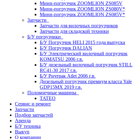
Мини-погрузчик ZOOMLION ZS085V
Мини-погрузчик ZOOMLION ZS080V*
Мини-погрузчик ZOOMLION ZS085V*
Запчасти
Запчасти для вилочных погрузчиков
Запчасти для складской техники
Б/У погрузчики
Б/У Погрузчик HELI 2015 года выпуска
Б/У Погрузчик DALIAN
Б/У Электрический вилочный погрузчик
KOMATSU 2006 г.в.
Б/У дизельный вилочный погрузчик STILL
RC41-30 2017 г.в.
Б/У Ричтрак Atlet 2006 г.в.
Дизельный погрузчик премиум класса Yale
GDP15MX 2019 г.в.
Поломоечные машины
TATEO
Сервис и ремонт
Запчасти
Подбор запчастей
Аренда
Б/У техника
Выкуп
О компании