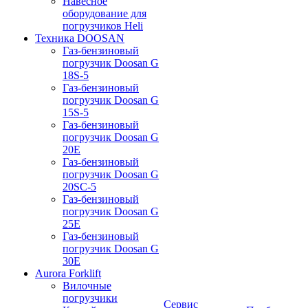
Навесное
оборудование для
погрузчиков Heli
Техника DOOSAN
Газ-бензиновый
погрузчик Doosan G
18S-5
Газ-бензиновый
погрузчик Doosan G
15S-5
Газ-бензиновый
погрузчик Doosan G
20E
Газ-бензиновый
погрузчик Doosan G
20SC-5
Газ-бензиновый
погрузчик Doosan G
25E
Газ-бензиновый
погрузчик Doosan G
30E
Aurora Forklift
Вилочные
погрузчики
Сервис