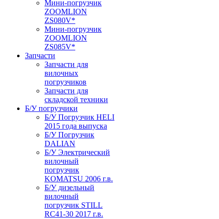
Мини-погрузчик
ZOOMLION
ZS080V*
Мини-погрузчик
ZOOMLION
ZS085V*
Запчасти
Запчасти для
вилочных
погрузчиков
Запчасти для
складской техники
Б/У погрузчики
Б/У Погрузчик HELI
2015 года выпуска
Б/У Погрузчик
DALIAN
Б/У Электрический
вилочный
погрузчик
KOMATSU 2006 г.в.
Б/У дизельный
вилочный
погрузчик STILL
RC41-30 2017 г.в.