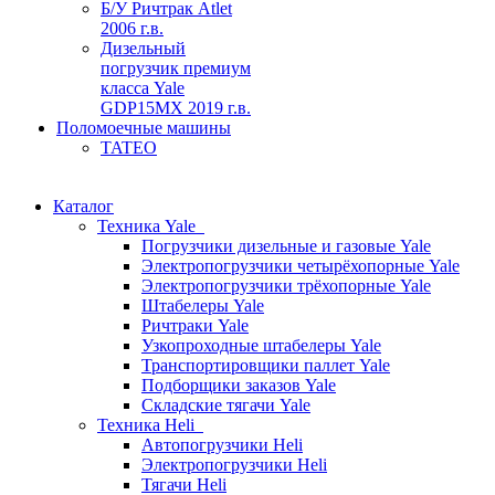
Б/У Ричтрак Atlet
2006 г.в.
Дизельный
погрузчик премиум
класса Yale
GDP15MX 2019 г.в.
Поломоечные машины
TATEO
Каталог
Техника Yale
Погрузчики дизельные и газовые Yale
Электропогрузчики четырёхопорные Yale
Электропогрузчики трёхопорные Yale
Штабелеры Yale
Ричтраки Yale
Узкопроходные штабелеры Yale
Транспортировщики паллет Yale
Подборщики заказов Yale
Складские тягачи Yale
Техника Heli
Автопогрузчики Heli
Электропогрузчики Heli
Тягачи Heli