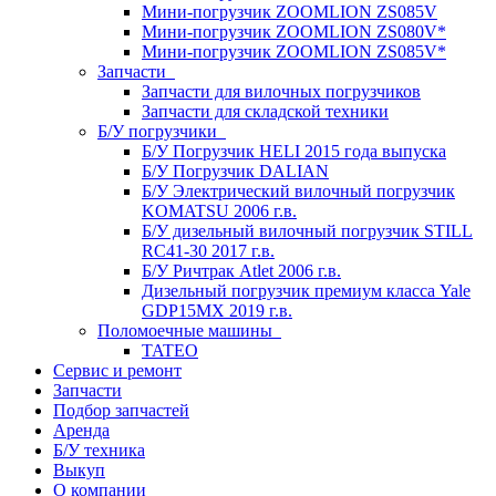
Мини-погрузчик ZOOMLION ZS085V
Мини-погрузчик ZOOMLION ZS080V*
Мини-погрузчик ZOOMLION ZS085V*
Запчасти
Запчасти для вилочных погрузчиков
Запчасти для складской техники
Б/У погрузчики
Б/У Погрузчик HELI 2015 года выпуска
Б/У Погрузчик DALIAN
Б/У Электрический вилочный погрузчик
KOMATSU 2006 г.в.
Б/У дизельный вилочный погрузчик STILL
RC41-30 2017 г.в.
Б/У Ричтрак Atlet 2006 г.в.
Дизельный погрузчик премиум класса Yale
GDP15MX 2019 г.в.
Поломоечные машины
TATEO
Сервис и ремонт
Запчасти
Подбор запчастей
Аренда
Б/У техника
Выкуп
О компании