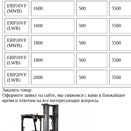
ERP16VF
1600
500
5500
(MWB)
ERP16VF
1600
500
5500
(LWB)
ERP18VF
1800
500
5500
(MWB)
ERP18VF
1800
500
5500
(LWB)
ERP20VF
2000
500
5500
(LWB)
Заказать товар
Оформите заявку на сайте, мы свяжемся с вами в ближайшее
время и ответим на все интересующие вопросы.