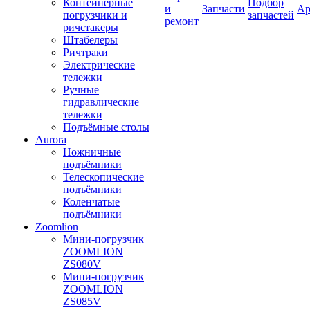
Контейнерные
Подбор
и
Запчасти
Ар
погрузчики и
запчастей
ремонт
ричстакеры
Штабелеры
Ричтраки
Электрические
тележки
Ручные
гидравлические
тележки
Подъёмные столы
Aurora
Ножничные
подъёмники
Телескопические
подъёмники
Коленчатые
подъёмники
Zoomlion
Мини-погрузчик
ZOOMLION
ZS080V
Мини-погрузчик
ZOOMLION
ZS085V