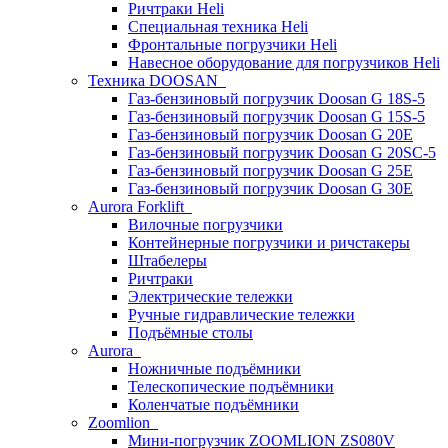
Ричтраки Heli
Специальная техника Heli
Фронтальные погрузчики Heli
Навесное оборудование для погрузчиков Heli
Техника DOOSAN
Газ-бензиновый погрузчик Doosan G 18S-5
Газ-бензиновый погрузчик Doosan G 15S-5
Газ-бензиновый погрузчик Doosan G 20E
Газ-бензиновый погрузчик Doosan G 20SC-5
Газ-бензиновый погрузчик Doosan G 25E
Газ-бензиновый погрузчик Doosan G 30E
Aurora Forklift
Вилочные погрузчики
Контейнерные погрузчики и ричстакеры
Штабелеры
Ричтраки
Электрические тележки
Ручные гидравлические тележки
Подъёмные столы
Aurora
Ножничные подъёмники
Телескопические подъёмники
Коленчатые подъёмники
Zoomlion
Мини-погрузчик ZOOMLION ZS080V