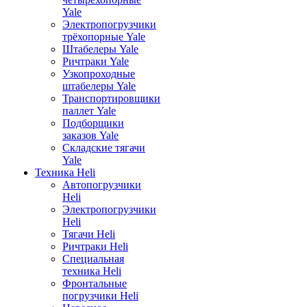
Yale
Электропогрузчики
трёхопорные Yale
Штабелеры Yale
Ричтраки Yale
Узкопроходные
штабелеры Yale
Транспортировщики
паллет Yale
Подборщики
заказов Yale
Складские тягачи
Yale
Техника Heli
Автопогрузчики
Heli
Электропогрузчики
Heli
Тягачи Heli
Ричтраки Heli
Специальная
техника Heli
Фронтальные
погрузчики Heli