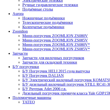
Электрические тележки
Ручные гидравлические тележки
Подъёмные столы
Aurora
Ножничные подъёмники
Телескопические подъёмники
Коленчатые подъёмники
Zoomlion
Мини-погрузчик ZOOMLION ZS080V
Мини-погрузчик ZOOMLION ZS085V
Мини-погрузчик ZOOMLION ZS080V*
Мини-погрузчик ZOOMLION ZS085V*
Запчасти
Запчасти для вилочных погрузчиков
Запчасти для складской техники
Б/У погрузчики
Б/У Погрузчик HELI 2015 года выпуска
Б/У Погрузчик DALIAN
Б/У Электрический вилочный погрузчик KOMATSU 
Б/У дизельный вилочный погрузчик STILL RC41-30 
Б/У Ричтрак Atlet 2006 г.в.
Дизельный погрузчик премиум класса Yale GDP15M
Поломоечные машины
TATEO