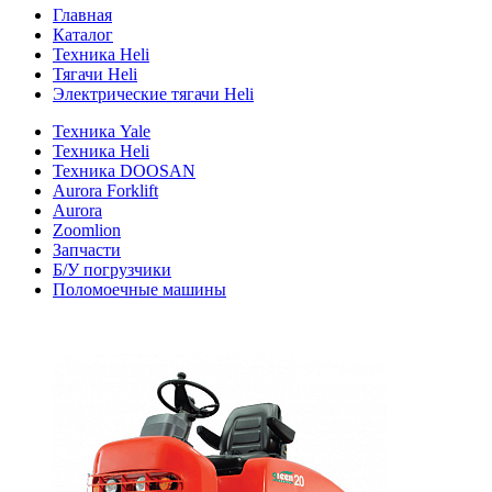
Главная
Каталог
Техника Heli
Тягачи Heli
Электрические тягачи Heli
Техника Yale
Техника Heli
Техника DOOSAN
Aurora Forklift
Aurora
Zoomlion
Запчасти
Б/У погрузчики
Поломоечные машины