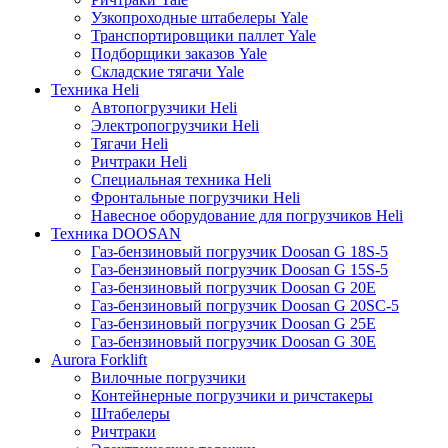
Узкопроходные штабелеры Yale
Транспортировщики паллет Yale
Подборщики заказов Yale
Складские тягачи Yale
Техника Heli
Автопогрузчики Heli
Электропогрузчики Heli
Тягачи Heli
Ричтраки Heli
Специальная техника Heli
Фронтальные погрузчики Heli
Навесное оборудование для погрузчиков Heli
Техника DOOSAN
Газ-бензиновый погрузчик Doosan G 18S-5
Газ-бензиновый погрузчик Doosan G 15S-5
Газ-бензиновый погрузчик Doosan G 20E
Газ-бензиновый погрузчик Doosan G 20SC-5
Газ-бензиновый погрузчик Doosan G 25E
Газ-бензиновый погрузчик Doosan G 30E
Aurora Forklift
Вилочные погрузчики
Контейнерные погрузчики и ричстакеры
Штабелеры
Ричтраки