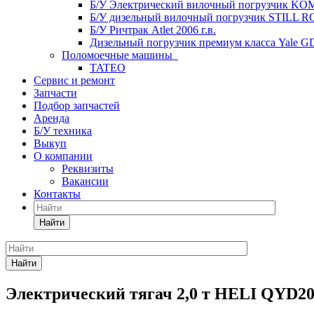
Б/У Электрический вилочный погрузчик KOM
Б/У дизельный вилочный погрузчик STILL RC4
Б/У Ричтрак Atlet 2006 г.в.
Дизельный погрузчик премиум класса Yale G
Поломоечные машины
TATEO
Сервис и ремонт
Запчасти
Подбор запчастей
Аренда
Б/У техника
Выкуп
О компании
Реквизиты
Вакансии
Контакты
Найти
Найти
Электрический тягач 2,0 т HELI QYD2