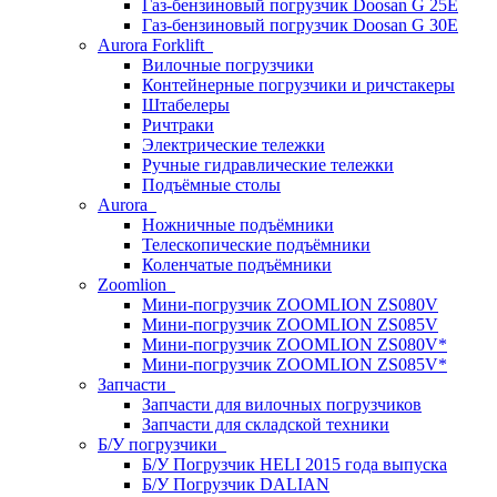
Газ-бензиновый погрузчик Doosan G 25E
Газ-бензиновый погрузчик Doosan G 30E
Aurora Forklift
Вилочные погрузчики
Контейнерные погрузчики и ричстакеры
Штабелеры
Ричтраки
Электрические тележки
Ручные гидравлические тележки
Подъёмные столы
Aurora
Ножничные подъёмники
Телескопические подъёмники
Коленчатые подъёмники
Zoomlion
Мини-погрузчик ZOOMLION ZS080V
Мини-погрузчик ZOOMLION ZS085V
Мини-погрузчик ZOOMLION ZS080V*
Мини-погрузчик ZOOMLION ZS085V*
Запчасти
Запчасти для вилочных погрузчиков
Запчасти для складской техники
Б/У погрузчики
Б/У Погрузчик HELI 2015 года выпуска
Б/У Погрузчик DALIAN