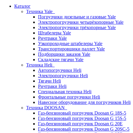
Каталог
Техника Yale
Погрузчики дизельные и газовые Yale
Электропогрузчики четырёхопорные Yale
Электропогрузчики трёхопорные Yale
Штабелеры Yale
Ричтраки Yale
Узкопроходные штабелеры Yale
Транспортировщики паллет Yale
Подборщики заказов Yale
Складские тягачи Yale
Техника Heli
Автопогрузчики Heli
Электропогрузчики Heli
Тягачи Heli
Ричтраки Heli
Специальная техника Heli
Фронтальные погрузчики Heli
Навесное оборудование для погрузчиков Heli
Техника DOOSAN
Газ-бензиновый погрузчик Doosan G 18S-5
Газ-бензиновый погрузчик Doosan G 15S-5
Газ-бензиновый погрузчик Doosan G 20E
Газ-бензиновый погрузчик Doosan G 20SC-5