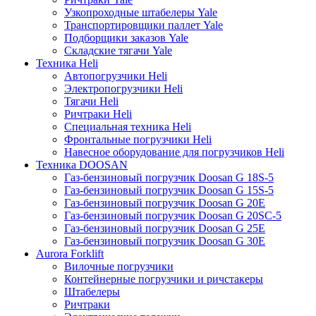
Узкопроходные штабелеры Yale
Транспортировщики паллет Yale
Подборщики заказов Yale
Складские тягачи Yale
Техника Heli
Автопогрузчики Heli
Электропогрузчики Heli
Тягачи Heli
Ричтраки Heli
Специальная техника Heli
Фронтальные погрузчики Heli
Навесное оборудование для погрузчиков Heli
Техника DOOSAN
Газ-бензиновый погрузчик Doosan G 18S-5
Газ-бензиновый погрузчик Doosan G 15S-5
Газ-бензиновый погрузчик Doosan G 20E
Газ-бензиновый погрузчик Doosan G 20SC-5
Газ-бензиновый погрузчик Doosan G 25E
Газ-бензиновый погрузчик Doosan G 30E
Aurora Forklift
Вилочные погрузчики
Контейнерные погрузчики и ричстакеры
Штабелеры
Ричтраки