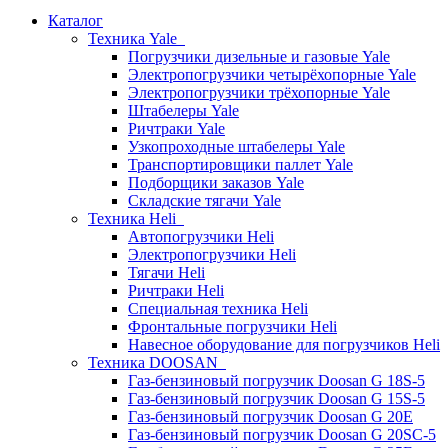
Каталог
Техника Yale
Погрузчики дизельные и газовые Yale
Электропогрузчики четырёхопорные Yale
Электропогрузчики трёхопорные Yale
Штабелеры Yale
Ричтраки Yale
Узкопроходные штабелеры Yale
Транспортировщики паллет Yale
Подборщики заказов Yale
Складские тягачи Yale
Техника Heli
Автопогрузчики Heli
Электропогрузчики Heli
Тягачи Heli
Ричтраки Heli
Специальная техника Heli
Фронтальные погрузчики Heli
Навесное оборудование для погрузчиков Heli
Техника DOOSAN
Газ-бензиновый погрузчик Doosan G 18S-5
Газ-бензиновый погрузчик Doosan G 15S-5
Газ-бензиновый погрузчик Doosan G 20E
Газ-бензиновый погрузчик Doosan G 20SC-5