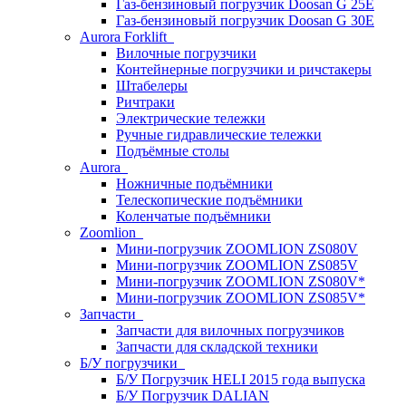
Газ-бензиновый погрузчик Doosan G 25E
Газ-бензиновый погрузчик Doosan G 30E
Aurora Forklift
Вилочные погрузчики
Контейнерные погрузчики и ричстакеры
Штабелеры
Ричтраки
Электрические тележки
Ручные гидравлические тележки
Подъёмные столы
Aurora
Ножничные подъёмники
Телескопические подъёмники
Коленчатые подъёмники
Zoomlion
Мини-погрузчик ZOOMLION ZS080V
Мини-погрузчик ZOOMLION ZS085V
Мини-погрузчик ZOOMLION ZS080V*
Мини-погрузчик ZOOMLION ZS085V*
Запчасти
Запчасти для вилочных погрузчиков
Запчасти для складской техники
Б/У погрузчики
Б/У Погрузчик HELI 2015 года выпуска
Б/У Погрузчик DALIAN