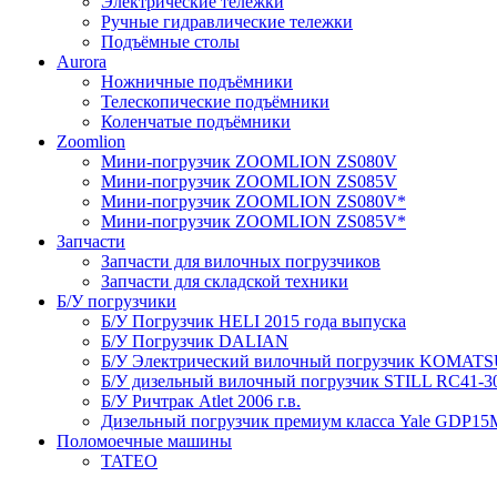
Электрические тележки
Ручные гидравлические тележки
Подъёмные столы
Aurora
Ножничные подъёмники
Телескопические подъёмники
Коленчатые подъёмники
Zoomlion
Мини-погрузчик ZOOMLION ZS080V
Мини-погрузчик ZOOMLION ZS085V
Мини-погрузчик ZOOMLION ZS080V*
Мини-погрузчик ZOOMLION ZS085V*
Запчасти
Запчасти для вилочных погрузчиков
Запчасти для складской техники
Б/У погрузчики
Б/У Погрузчик HELI 2015 года выпуска
Б/У Погрузчик DALIAN
Б/У Электрический вилочный погрузчик KOMATSU 
Б/У дизельный вилочный погрузчик STILL RC41-30 
Б/У Ричтрак Atlet 2006 г.в.
Дизельный погрузчик премиум класса Yale GDP15M
Поломоечные машины
TATEO