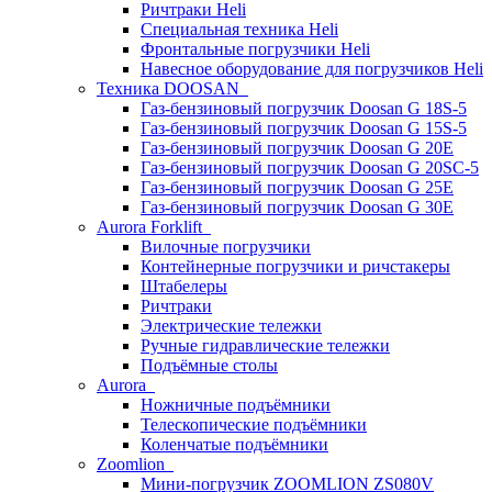
Ричтраки Heli
Специальная техника Heli
Фронтальные погрузчики Heli
Навесное оборудование для погрузчиков Heli
Техника DOOSAN
Газ-бензиновый погрузчик Doosan G 18S-5
Газ-бензиновый погрузчик Doosan G 15S-5
Газ-бензиновый погрузчик Doosan G 20E
Газ-бензиновый погрузчик Doosan G 20SC-5
Газ-бензиновый погрузчик Doosan G 25E
Газ-бензиновый погрузчик Doosan G 30E
Aurora Forklift
Вилочные погрузчики
Контейнерные погрузчики и ричстакеры
Штабелеры
Ричтраки
Электрические тележки
Ручные гидравлические тележки
Подъёмные столы
Aurora
Ножничные подъёмники
Телескопические подъёмники
Коленчатые подъёмники
Zoomlion
Мини-погрузчик ZOOMLION ZS080V