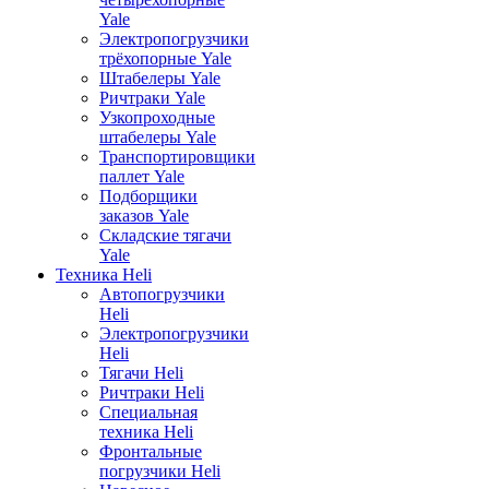
Yale
Электропогрузчики
трёхопорные Yale
Штабелеры Yale
Ричтраки Yale
Узкопроходные
штабелеры Yale
Транспортировщики
паллет Yale
Подборщики
заказов Yale
Складские тягачи
Yale
Техника Heli
Автопогрузчики
Heli
Электропогрузчики
Heli
Тягачи Heli
Ричтраки Heli
Специальная
техника Heli
Фронтальные
погрузчики Heli