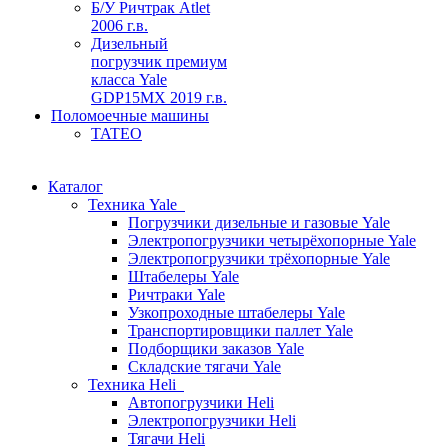
Б/У Ричтрак Atlet
2006 г.в.
Дизельный
погрузчик премиум
класса Yale
GDP15MX 2019 г.в.
Поломоечные машины
TATEO
Каталог
Техника Yale
Погрузчики дизельные и газовые Yale
Электропогрузчики четырёхопорные Yale
Электропогрузчики трёхопорные Yale
Штабелеры Yale
Ричтраки Yale
Узкопроходные штабелеры Yale
Транспортировщики паллет Yale
Подборщики заказов Yale
Складские тягачи Yale
Техника Heli
Автопогрузчики Heli
Электропогрузчики Heli
Тягачи Heli