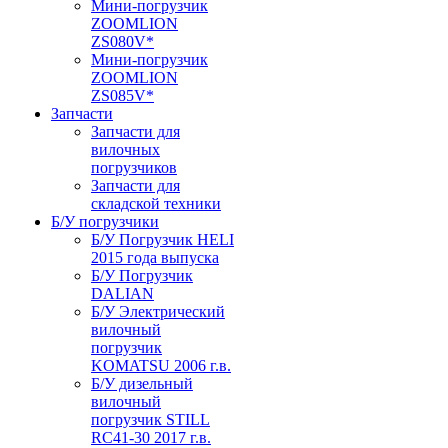
Мини-погрузчик
ZOOMLION
ZS080V*
Мини-погрузчик
ZOOMLION
ZS085V*
Запчасти
Запчасти для
вилочных
погрузчиков
Запчасти для
складской техники
Б/У погрузчики
Б/У Погрузчик HELI
2015 года выпуска
Б/У Погрузчик
DALIAN
Б/У Электрический
вилочный
погрузчик
KOMATSU 2006 г.в.
Б/У дизельный
вилочный
погрузчик STILL
RC41-30 2017 г.в.