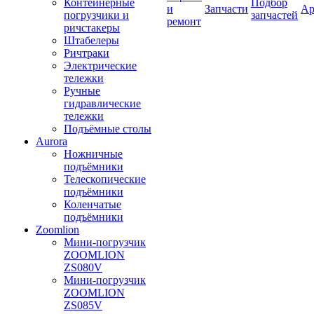
Контейнерные
Подбор
и
Запчасти
Ар
погрузчики и
запчастей
ремонт
ричстакеры
Штабелеры
Ричтраки
Электрические
тележки
Ручные
гидравлические
тележки
Подъёмные столы
Aurora
Ножничные
подъёмники
Телескопические
подъёмники
Коленчатые
подъёмники
Zoomlion
Мини-погрузчик
ZOOMLION
ZS080V
Мини-погрузчик
ZOOMLION
ZS085V