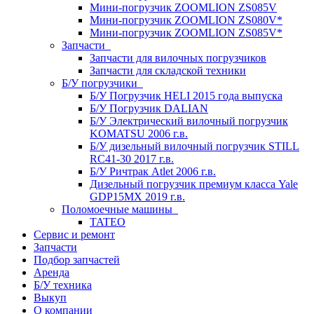
Мини-погрузчик ZOOMLION ZS085V
Мини-погрузчик ZOOMLION ZS080V*
Мини-погрузчик ZOOMLION ZS085V*
Запчасти
Запчасти для вилочных погрузчиков
Запчасти для складской техники
Б/У погрузчики
Б/У Погрузчик HELI 2015 года выпуска
Б/У Погрузчик DALIAN
Б/У Электрический вилочный погрузчик
KOMATSU 2006 г.в.
Б/У дизельный вилочный погрузчик STILL
RC41-30 2017 г.в.
Б/У Ричтрак Atlet 2006 г.в.
Дизельный погрузчик премиум класса Yale
GDP15MX 2019 г.в.
Поломоечные машины
TATEO
Сервис и ремонт
Запчасти
Подбор запчастей
Аренда
Б/У техника
Выкуп
О компании