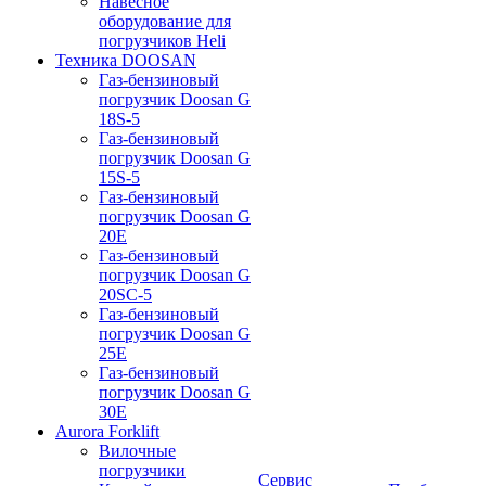
Навесное
оборудование для
погрузчиков Heli
Техника DOOSAN
Газ-бензиновый
погрузчик Doosan G
18S-5
Газ-бензиновый
погрузчик Doosan G
15S-5
Газ-бензиновый
погрузчик Doosan G
20E
Газ-бензиновый
погрузчик Doosan G
20SC-5
Газ-бензиновый
погрузчик Doosan G
25E
Газ-бензиновый
погрузчик Doosan G
30E
Aurora Forklift
Вилочные
погрузчики
Сервис